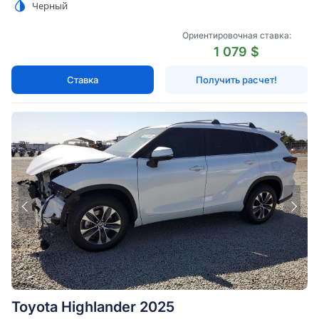
Черный
Ориентировочная ставка:
1 079 $
Ставка
Получить расчет!
Toyota Highlander 2025