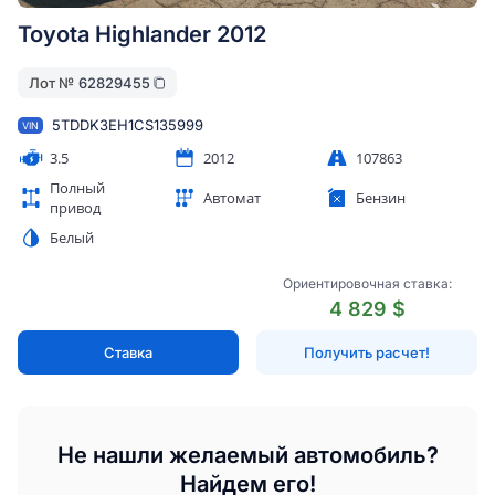
Toyota Highlander 2012
Лот №
62829455
5TDDK3EH1CS135999
VIN
3.5
2012
107863
Полный
Автомат
Бензин
привод
Белый
Ориентировочная ставка:
4 829 $
Ставка
Получить расчет!
Не нашли желаемый автомобиль?
Найдем его!