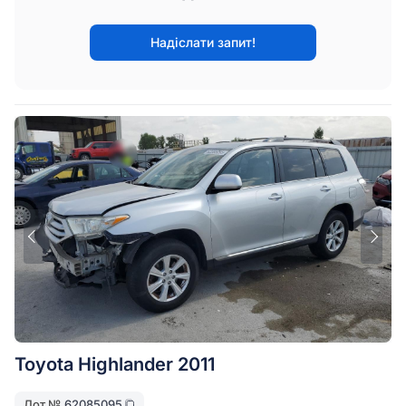
Надіслати запит!
Toyota Highlander 2011
Лот №
62085095