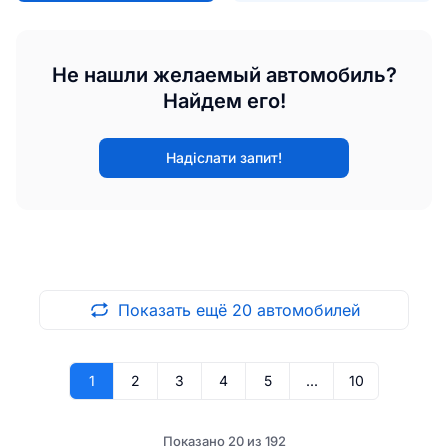
Не нашли желаемый автомобиль?
Найдем его!
Надіслати запит!
Показать ещё 20 автомобилей
1
2
3
4
5
...
10
Показано 20 из 192