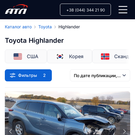
+38 (044) 344 21 90
Каталог авто
Toyota
Highlander
Toyota Highlander
США
Корея
Скандин
Фильтры
2