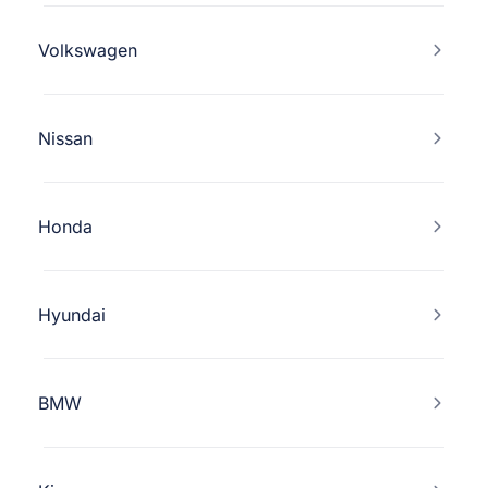
Volkswagen
Nissan
Honda
Hyundai
BMW