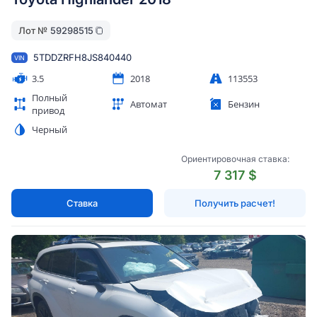
Лот №
59298515
5TDDZRFH8JS840440
VIN
3.5
2018
113553
Полный
Автомат
Бензин
привод
Черный
Ориентировочная ставка:
7 317 $
Ставка
Получить расчет!