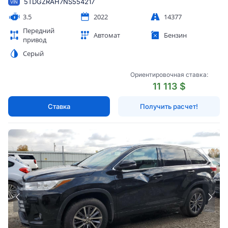
5TDGZRAH7NS554217
VIN
3.5
2022
14377
Передний
Автомат
Бензин
привод
Серый
Ориентировочная ставка:
11 113 $
Ставка
Получить расчет!