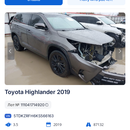
Toyota Highlander 2019
Лот №
111041714920
5TDKZRFH6KS566163
VIN
3.5
2019
87132