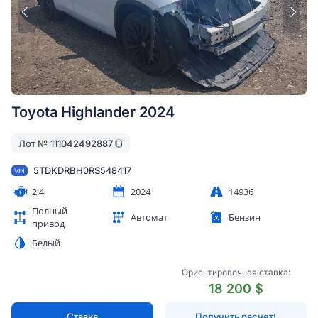
Toyota Highlander 2024
Лот №
111042492887
5TDKDRBH0RS548417
VIN
2.4
2024
14936
Полный
Автомат
Бензин
привод
Белый
Ориентировочная ставка:
18 200 $
Ставка
Получить расчет!