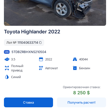
Toyota Highlander 2022
Лот №
111040633714
5TDBZRBHXNS210504
VIN
3.5
2022
40044
Полный
Автомат
Бензин
привод
Синий
Ориентировочная ставка:
8 250 $
Ставка
Получить расчет!