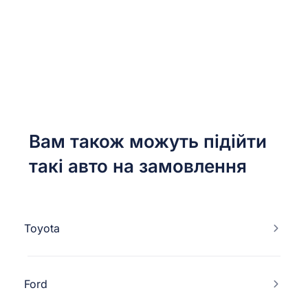
Вам також можуть підійти
такі авто на замовлення
Toyota
Ford