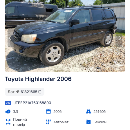
Toyota Highlander 2006
Лот №
61821665
JTEEP21A760168890
VIN
3.3
2006
251605
Повний
Автомат
Бензин
привід