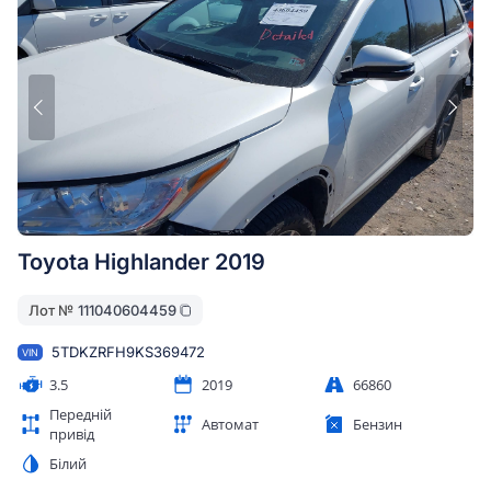
Toyota Highlander 2019
Лот №
111040604459
5TDKZRFH9KS369472
VIN
3.5
2019
66860
Передній
Автомат
Бензин
привід
Білий