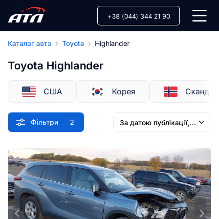
+38 (044) 344 21 90
Каталог авто
Toyota
Highlander
Toyota Highlander
США
Корея
Скандин
Фільтри
2