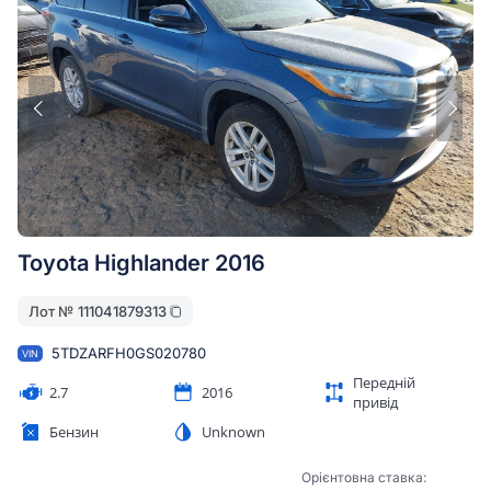
Toyota Highlander 2016
Лот №
111041879313
5TDZARFH0GS020780
VIN
Передній
2.7
2016
привід
Бензин
Unknown
Орієнтовна ставка: