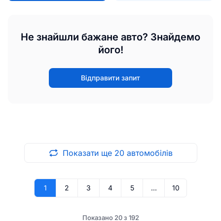
Не знайшли бажане авто? Знайдемо
його!
Відправити запит
Показати ще 20 автомобілів
1
2
3
4
5
...
10
Показано 20 з 192