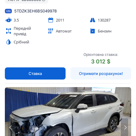
5TDZK3EH6BS049978
VIN
3.5
2011
130287
Передній
Автомат
Бензин
привід
Срібний
Орієнтовна ставка:
3 012 $
Ставка
Отримати розрахунок!