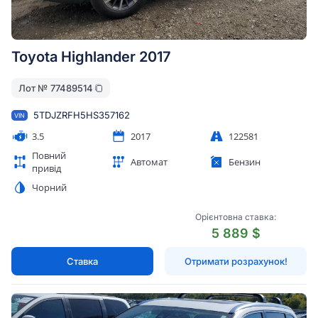
Toyota Highlander 2017
Лот №
77489514
5TDJZRFH5HS357162
VIN
3.5
2017
122581
Повний
Автомат
Бензин
привід
Чорний
Орієнтовна ставка:
5 889 $
Ставка
Отримати розрахунок!