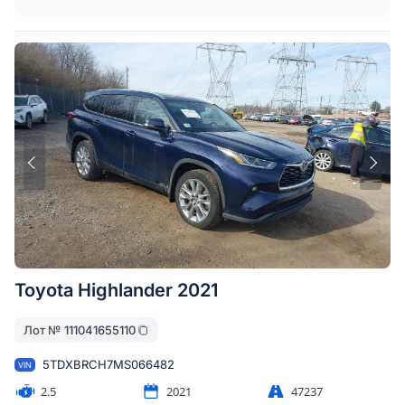
Toyota Highlander 2021
Лот №
111041655110
5TDXBRCH7MS066482
VIN
2.5
2021
47237