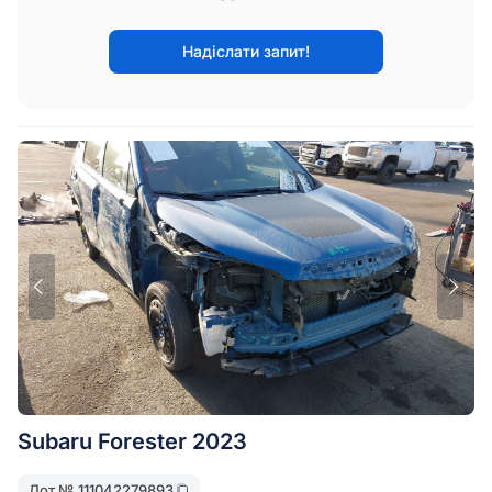
Надіслати запит!
Subaru Forester 2023
Лот №
111042279893