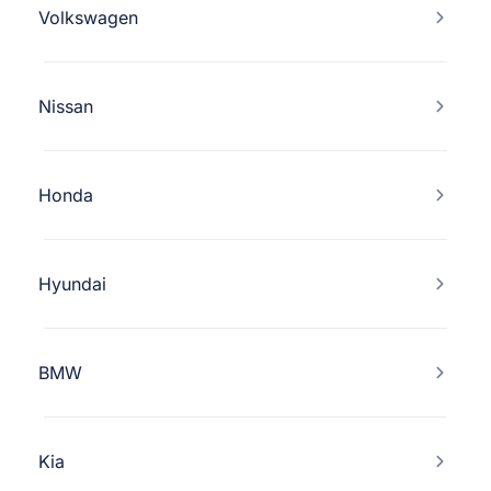
Volkswagen
Nissan
Honda
Hyundai
BMW
Kia