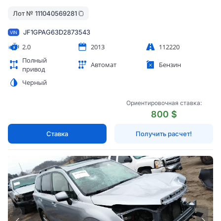
Лот №
111040569281
JF1GPAG63D2873543
VIN
2.0
2013
112220
Полный
Автомат
Бензин
привод
Черный
Ориентировочная ставка:
800 $
Ставка
Получить расчет!