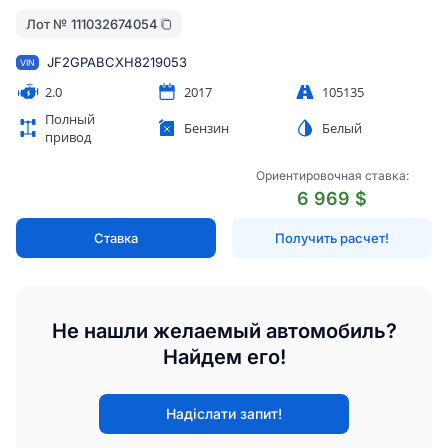
Лот №
111032674054
JF2GPABCXH8219053
VIN
2.0
2017
105135
Полный
Бензин
Белый
привод
Ориентировочная ставка:
6 969 $
Ставка
Получить расчет!
Не нашли желаемый автомобиль?
Найдем его!
Надіслати запит!