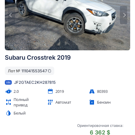
Subaru Crosstrek 2019
Лот №
111041553547
JF2GTAEC2KH287815
VIN
2.0
2019
80393
Полный
Автомат
Бензин
привод
Белый
Ориентировочная ставка:
6 362 $