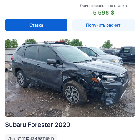
Ориентировочная ставка:
5 596 $
Ставка
Получить расчет!
Subaru Forester 2020
Лот №
111042498749