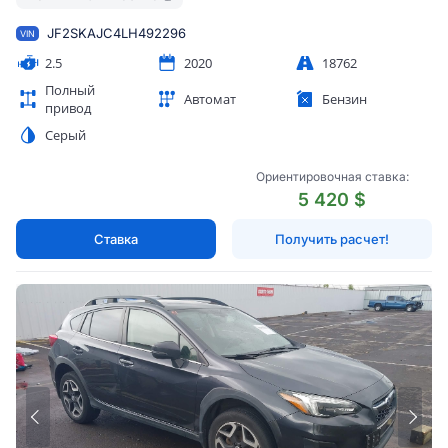
JF2SKAJC4LH492296
VIN
2.5
2020
18762
Полный
Автомат
Бензин
привод
Серый
Ориентировочная ставка:
5 420 $
Ставка
Получить расчет!