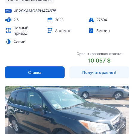
JF2SKAMC8PH474675
VIN
2.5
2023
27604
Полный
Автомат
Бензин
привод
Синий
Ориентировочная ставка:
10 057 $
Ставка
Получить расчет!