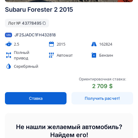
Subaru Forester 2 2015
Лот №
43778495
JF2SJADC1FH432818
VIN
2.5
2015
162824
Полный
Автомат
Бензин
привод
Серебряный
Ориентировочная ставка:
2 709 $
Ставка
Получить расчет!
Не нашли желаемый автомобиль?
Найдем его!