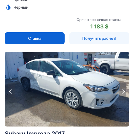
Черный
Ориентировочная ставка:
1 183 $
Ставка
Получить расчет!
Subaru Impreza 2017