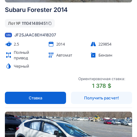
Subaru Forester 2014
Лот №
111041489451
JF2SJAAC8EH418207
VIN
2.5
2014
229854
Полный
Автомат
Бензин
привод
Черный
Ориентировочная ставка:
1 378 $
Ставка
Получить расчет!