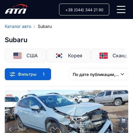
+38 (044) 344 21 90
Каталог авто
Subaru
Subaru
США
Корея
Скандин
Фильтры
1