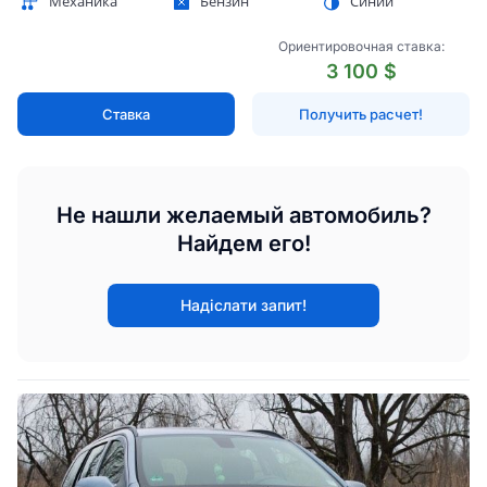
Механика
Бензин
Синий
Ориентировочная ставка:
3 100 $
Ставка
Получить расчет!
Не нашли желаемый автомобиль?
Найдем его!
Надіслати запит!