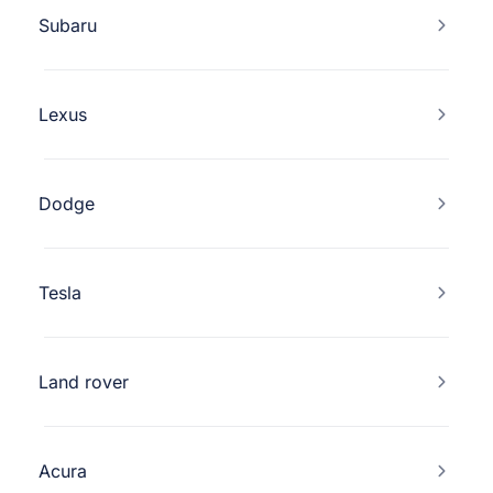
Subaru
Lexus
Dodge
Tesla
Land rover
Acura