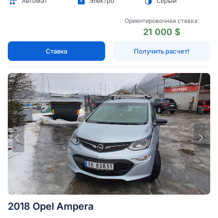
Автомат
Электро
Серый
Ориентировочная ставка:
21 000 $
Ставка
Получить расчет!
2018 Opel Ampera