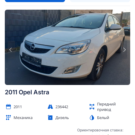
2011 Opel Astra
Передний
2011
236442
привод
Механика
Дизель
Белый
Ориентировочная ставка: