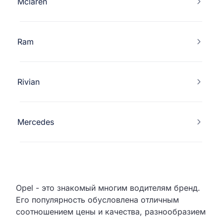
Mclaren
Ram
Rivian
Mercedes
Opel - это знакомый многим водителям бренд.
Его популярность обусловлена отличным
соотношением цены и качества, разнообразием