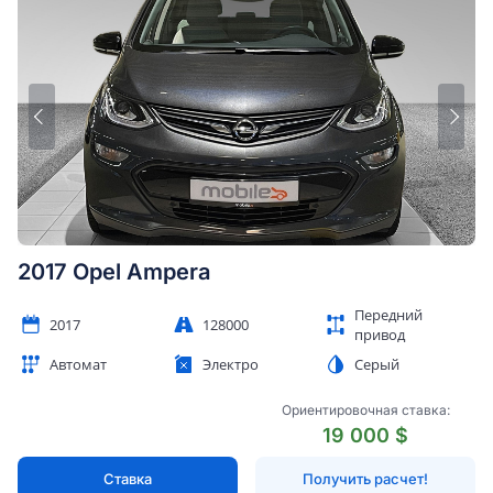
2017 Opel Ampera
Передний
2017
128000
привод
Автомат
Электро
Серый
Ориентировочная ставка:
19 000 $
Ставка
Получить расчет!