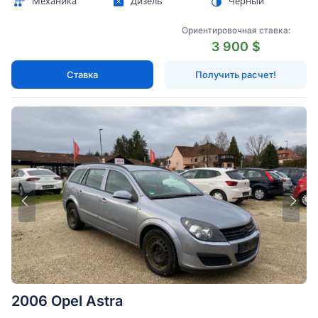
Механика
Дизель
Черный
Ориентировочная ставка:
3 900 $
Ставка
Получить расчет!
2006 Opel Astra