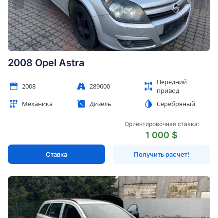
2008 Opel Astra
Передний
2008
289600
привод
Механика
Дизель
Серебряный
Ориентировочная ставка:
1 000 $
Ставка
Получить расчет!