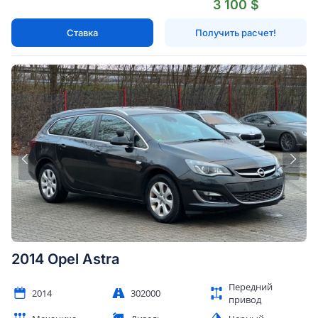
3 100 $
Ставка
Получить расчет!
2014 Opel Astra
Передний
2014
302000
привод