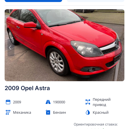
2009 Opel Astra
Передний
2009
190000
привод
Механика
Бензин
Красный
Ориентировочная ставка: