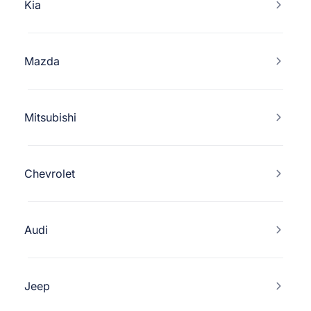
Kia
Mazda
Mitsubishi
Chevrolet
Audi
Jeep