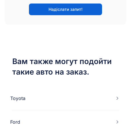
Надіслати запит!
Вам также могут подойти
такие авто на заказ.
Toyota
Ford