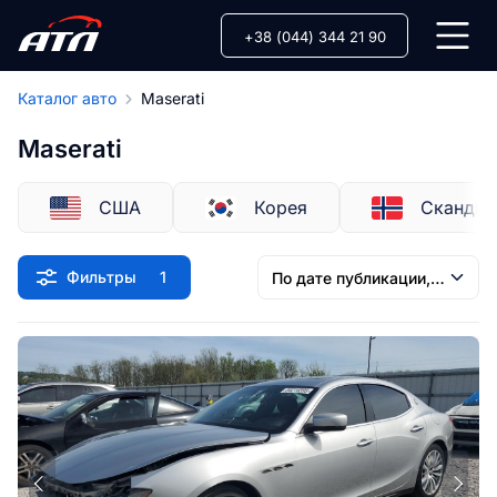
+38 (044) 344 21 90
Каталог авто
Maserati
Maserati
США
Корея
Скандин
Фильтры
1