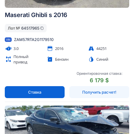
Maserati Ghibli s 2016
Лот №
64517965
ZAM57RTA2G1179510
VIN
3.0
2016
44251
Полный
Бензин
Синий
привод
Ориентировочная ставка:
6 179 $
Ставка
Получить расчет!