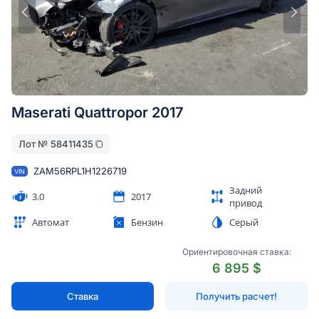
Maserati Quattropor 2017
Лот №
58411435
ZAM56RPL1H1226719
VIN
Задний
3.0
2017
привод
Автомат
Бензин
Серый
Ориентировочная ставка:
6 895 $
Ставка
Получить расчет!