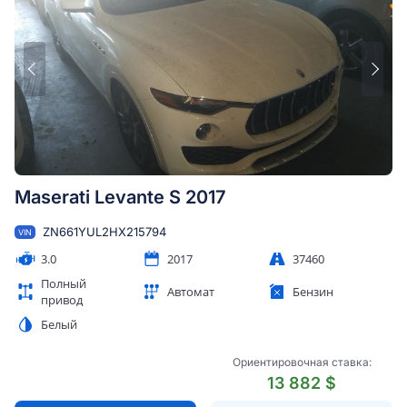
Maserati Levante S 2017
ZN661YUL2HX215794
VIN
3.0
2017
37460
Полный
Автомат
Бензин
привод
Белый
Ориентировочная ставка:
13 882 $