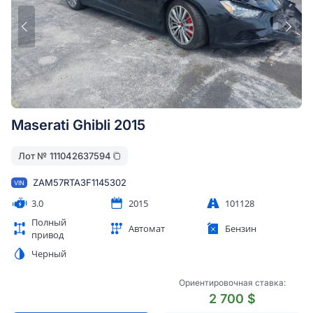
Maserati Ghibli 2015
Лот №
111042637594
ZAM57RTA3F1145302
VIN
3.0
2015
101128
Полный
Автомат
Бензин
привод
Черный
Ориентировочная ставка:
2 700 $