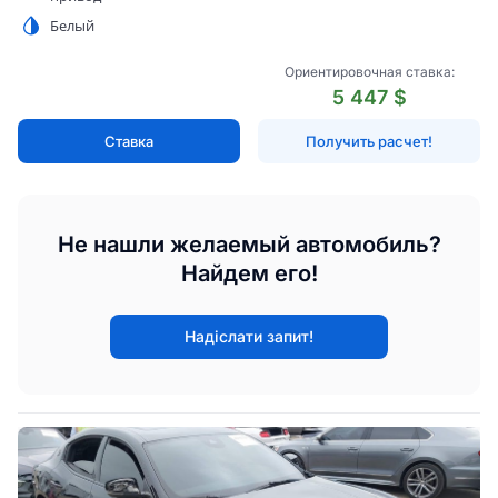
Белый
Ориентировочная ставка:
5 447 $
Ставка
Получить расчет!
Не нашли желаемый автомобиль?
Найдем его!
Надіслати запит!