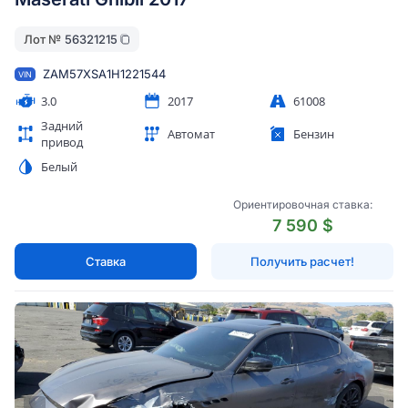
Лот №
56321215
ZAM57XSA1H1221544
VIN
3.0
2017
61008
Задний
Автомат
Бензин
привод
Белый
Ориентировочная ставка:
7 590 $
Ставка
Получить расчет!