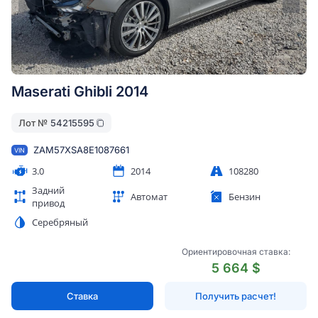
Maserati Ghibli 2014
Лот №
54215595
ZAM57XSA8E1087661
VIN
3.0
2014
108280
Задний
Автомат
Бензин
привод
Серебряный
Ориентировочная ставка:
5 664 $
Ставка
Получить расчет!