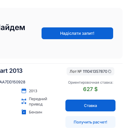
Найдем
Надіслати запит!
art 2013
Лот №
111041357870
AA7DD150928
Ориентировочная ставка:
627 $
2013
Передний
привод
Ставка
Бензин
Получить расчет!