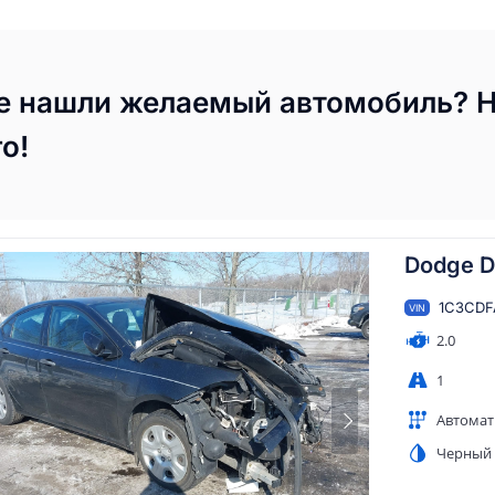
е нашли желаемый автомобиль? 
го!
Dodge D
1C3CDF
VIN
2.0
1
Автомат
Черный