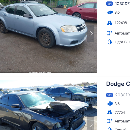
1C3CDZ
VIN
3.6
122498
Автомат
Light Bl
Dodge C
2C3CD
VIN
3.6
77754
Автомат
Серый