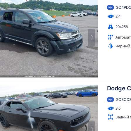
3C4PDC
VIN
2.4
204258
Автомат
Черный
Dodge C
2C3CDZ
VIN
3.6
Задний 