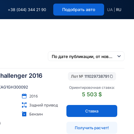
Подобрать авто
+38 (044) 344 21 90
UA
RU
hallenger 2016
Лот №
111029738791
ZAG1GH300092
Ориентировочная ставка:
5 503 $
2016
Задний привод
Ставка
Бензин
й
Получить расчет!