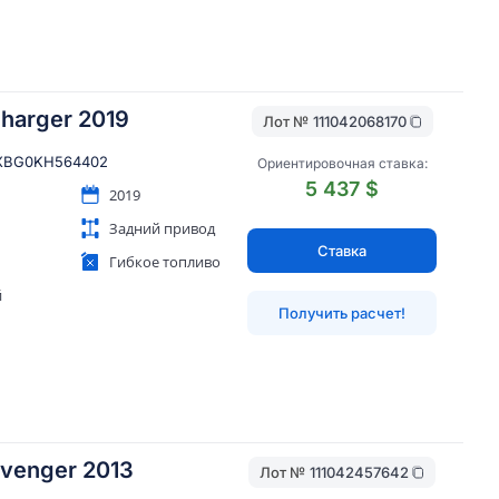
harger 2019
Лот №
111042068170
XBG0KH564402
Ориентировочная ставка:
5 437 $
2019
Задний привод
Ставка
Гибкое топливо
й
Получить расчет!
venger 2013
Лот №
111042457642