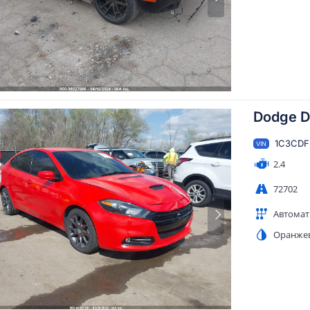
Dodge D
1C3CDF
VIN
2.4
72702
Автомат
Оранже