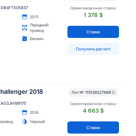
GB4FT505837
Ориентировочная ставка:
1 378 $
2015
Передний
привод
Ставка
Бензин
Получить расчет!
hallenger 2018
Лот №
111039227666
AG3JH199175
Ориентировочная ставка:
4 663 $
2018
привод
Черный
Ставка