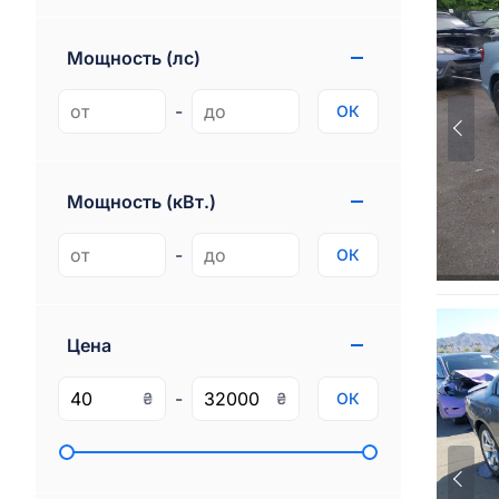
Genesis
1
Gmc
77
Мощность (лс)
Ram
97
-
ОК
Rivian
3
Мощность (кВт.)
-
ОК
Цена
-
₴
₴
ОК