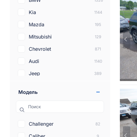
BMW
1326
Kia
1144
Mazda
195
Mitsubishi
129
Chevrolet
871
Audi
1140
Jeep
389
Subaru
272
Модель
Lexus
212
Поиск
Dodge
381
Tesla
288
Challenger
82
Land rover
100
Caliber
9