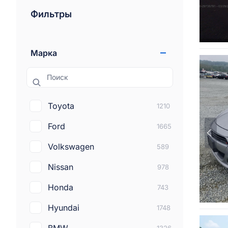
Фильтры
Марка
Поиск
Toyota
1210
Ford
1665
Volkswagen
589
Nissan
978
Honda
743
Hyundai
1748