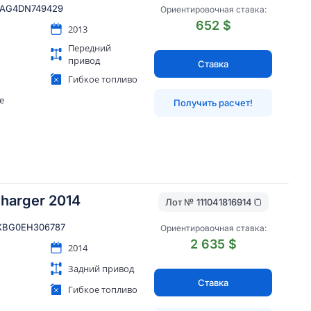
AG4DN749429
Ориентировочная ставка:
652 $
2013
Передний
привод
Ставка
Гибкое топливо
ue
Получить расчет!
harger 2014
Лот №
111041816914
XBG0EH306787
Ориентировочная ставка:
2 635 $
2014
Задний привод
Ставка
Гибкое топливо