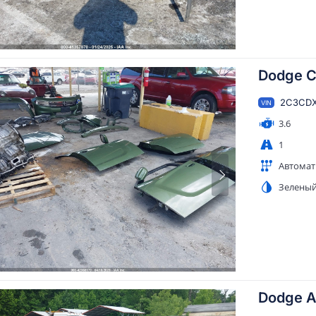
Dodge C
2C3CD
VIN
3.6
1
Автомат
Зелены
Dodge A