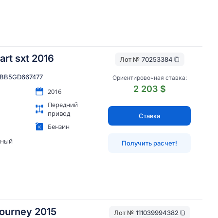
rt sxt 2016
Лот №
70253384
BB5GD667477
Ориентировочная ставка:
2 203 $
2016
Передний
привод
Ставка
Бензин
яный
Получить расчет!
ourney 2015
Лот №
111039994382