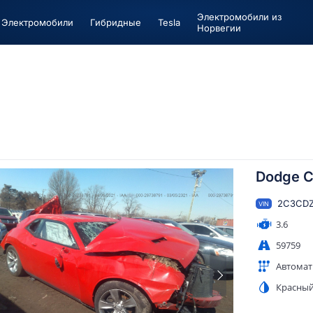
Электромобили из
Электромобили
Гибридные
Tesla
Норвегии
Dodge C
2C3CD
VIN
3.6
59759
Автомат
Красны