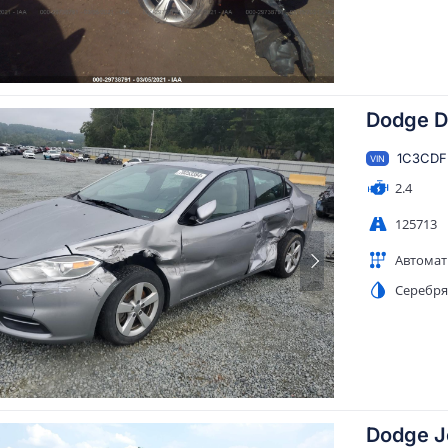
Dodge Da
1C3CDF
VIN
2.4
125713
Автомат
Серебр
Dodge J