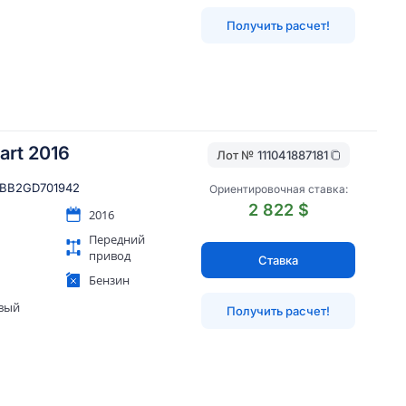
Получить расчет!
art 2016
Лот №
111041887181
BB2GD701942
Ориентировочная ставка:
2 822 $
2016
Передний
привод
Ставка
Бензин
вый
Получить расчет!