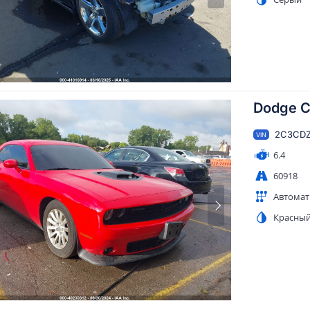
Dodge C
2C3CDZ
VIN
6.4
60918
Автомат
Красны