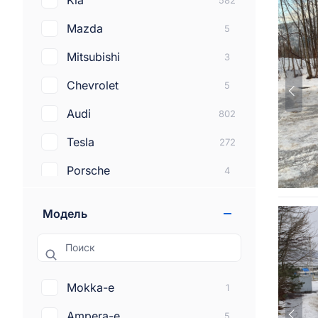
Kia
582
Mazda
5
Mitsubishi
3
Chevrolet
5
Audi
802
Tesla
272
Porsche
4
Fiat
32
Модель
Mercedes-benz
20
Поиск
Cadillac
2
Jaguar
2
Mokka-e
1
Smart
4
Ampera-e
5