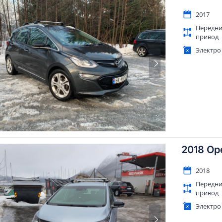
2017
Передн
привод
Электро
2018 Op
2018
Передн
привод
Электро