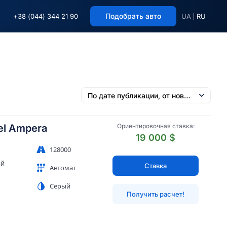
Подобрать авто
+38 (044) 344 21 90
UA
RU
el Ampera
Ориентировочная ставка:
19 000 $
128000
ий
Ставка
Автомат
Серый
Получить расчет!