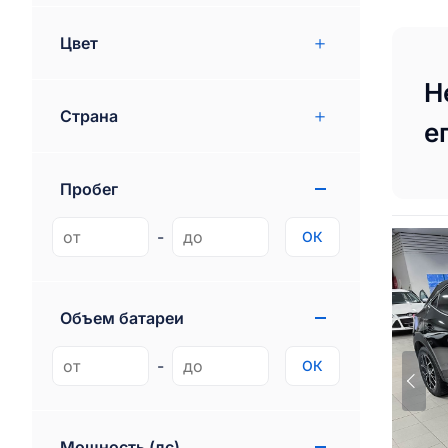
Цвет
Н
Страна
е
Пробег
-
ОК
Объем батареи
-
ОК
Мощность (лс)