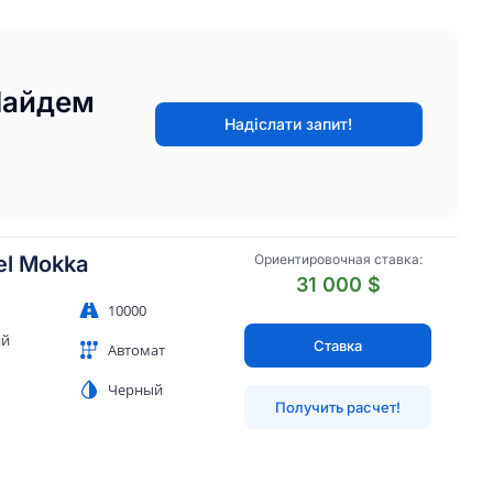
Найдем
Надіслати запит!
el Mokka
Ориентировочная ставка:
31 000 $
10000
ий
Ставка
Автомат
Черный
Получить расчет!