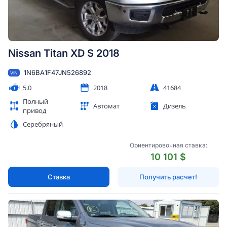
Nissan Titan XD S 2018
1N6BA1F47JN526892
VIN
5.0
2018
41684
Полный
Автомат
Дизель
привод
Серебряный
Ориентировочная ставка:
10 101 $
Ставка
Получить расчет!