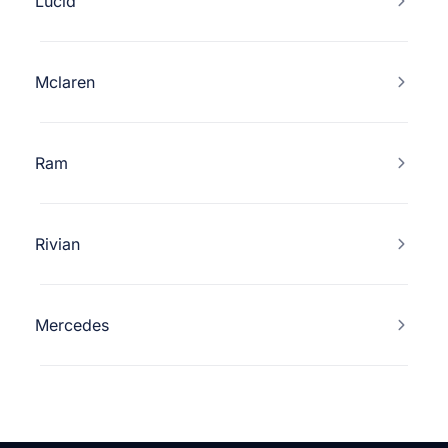
Lucid
Mclaren
Ram
Rivian
Mercedes