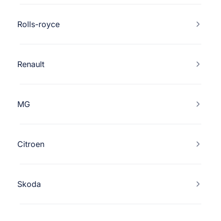
Rolls-royce
Renault
MG
Citroen
Skoda