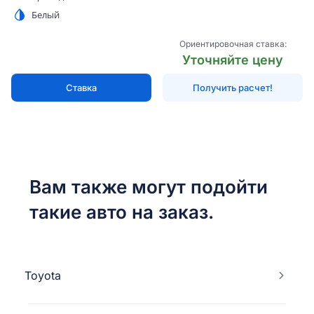
Белый
Ориентировочная ставка:
Уточняйте цену
Ставка
Получить расчет!
Вам также могут подойти
такие авто на заказ.
Toyota