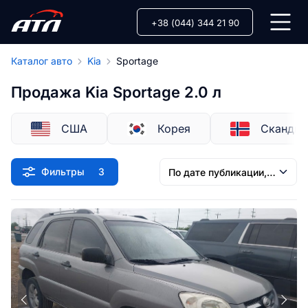
+38 (044) 344 21 90
Каталог авто
Kia
Sportage
Продажа Kia Sportage 2.0 л
США
Корея
Скандин
Фильтры
3