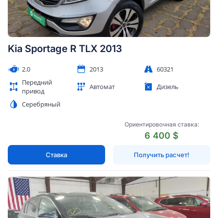
Kia Sportage R TLX 2013
2.0
2013
60321
Передний
Автомат
Дизель
привод
Серебряный
Ориентировочная ставка:
6 400 $
Ставка
Получить расчет!