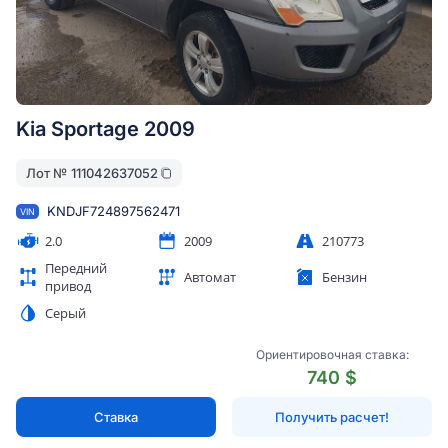
Kia Sportage 2009
Лот №
111042637052
KNDJF724897562471
VIN
2.0
2009
210773
Передний
Автомат
Бензин
привод
Серый
Ориентировочная ставка:
740 $
Ставка
Получить расчет!