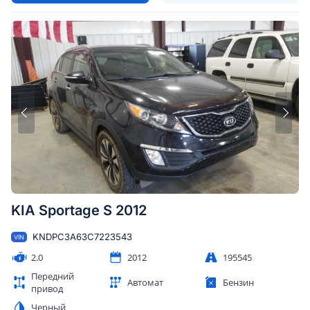
KIA Sportage S 2012
KNDPC3A63C7223543
VIN
2.0
2012
195545
Передний
Автомат
Бензин
привод
Черный