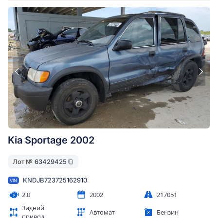
Kia Sportage 2002
Лот №
63429425
KNDJB723725162910
VIN
2.0
2002
217051
Задний
Автомат
Бензин
привод