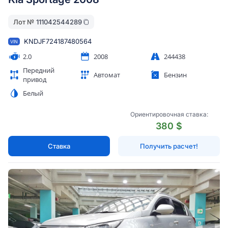
Лот №
111042544289
KNDJF724187480564
VIN
2.0
2008
244438
Передний
Автомат
Бензин
привод
Белый
Ориентировочная ставка:
380 $
Ставка
Получить расчет!