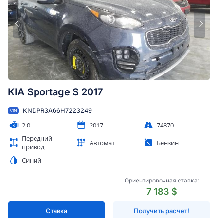
KIA Sportage S 2017
KNDPR3A66H7223249
VIN
2.0
2017
74870
Передний
Автомат
Бензин
привод
Синий
Ориентировочная ставка:
7 183 $
Ставка
Получить расчет!