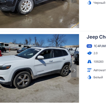
Черный
Jeep Ch
1C4PJM
VIN
2.0
109283
Автомат
Белый