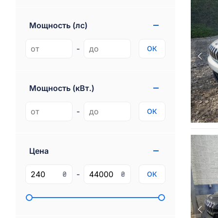
Genesis
1
Gmc
74
Мощность (лс)
Ram
85
-
ОК
Rivian
3
Мощность (кВт.)
-
ОК
Цена
-
₴
₴
ОК