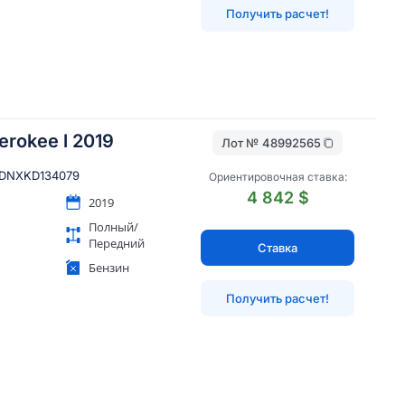
Получить расчет!
erokee l 2019
Лот №
48992565
DNXKD134079
Ориентировочная ставка:
4 842 $
2019
Полный/
Передний
Ставка
Бензин
Получить расчет!