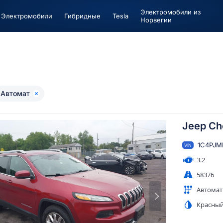
Электромобили из
Электромобили
Гибридные
Tesla
Норвегии
Автомат
Jeep Ch
1C4PJM
VIN
3.2
58376
Автомат
Красны