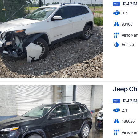
1C4PJM
VIN
3.2
93166
Автомат
Белый
Jeep Ch
1C4PJM
VIN
2.4
188626
Автомат