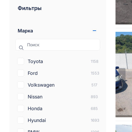
Фильтры
Марка
Поиск
Toyota
1158
Ford
1553
Volkswagen
517
Nissan
893
Honda
685
Hyundai
1693