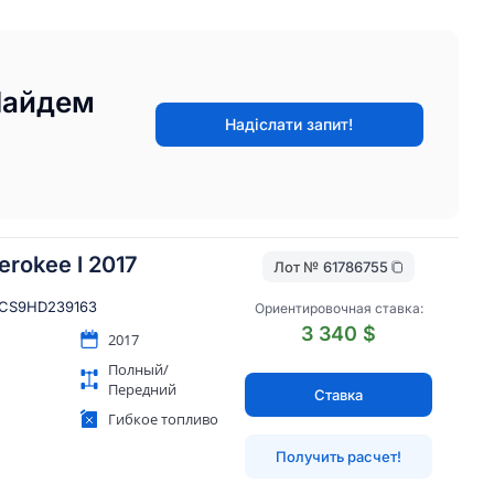
Найдем
Надіслати запит!
erokee l 2017
Лот №
61786755
CS9HD239163
Ориентировочная ставка:
3 340 $
2017
Полный/
Передний
Ставка
Гибкое топливо
Получить расчет!