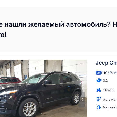
е нашли желаемый автомобиль? 
го!
Jeep Ch
1C4PJM
VIN
3.2
166209
Автомат
Черный