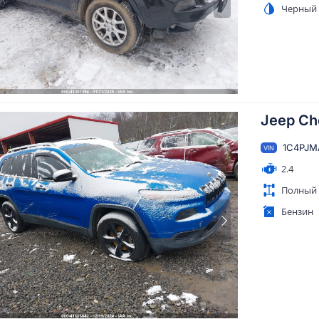
Черный
Jeep Ch
1C4PJ
VIN
2.4
Полный
Бензин