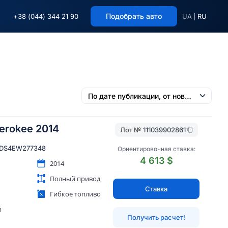
Подобрать авто
+38 (044) 344 21 90
UA
RU
erokee 2014
Лот №
111039902861
DS4EW277348
Ориентировочная ставка:
4 613 $
2014
Полный привод
Ставка
Гибкое топливо
й
Получить расчет!