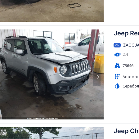
Jeep Re
ZACCJA
VIN
2.4
73646
Автомат
Серебр
Jeep Ch