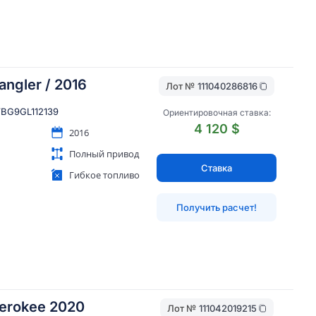
ngler / 2016
Лот №
111040286816
BG9GL112139
Ориентировочная ставка:
4 120 $
2016
Полный привод
Ставка
Гибкое топливо
Получить расчет!
erokee 2020
Лот №
111042019215