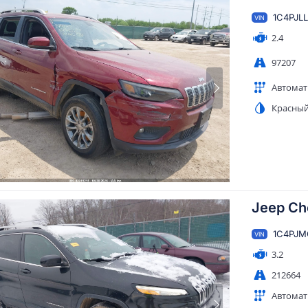
1C4PJL
VIN
2.4
97207
Автомат
Красны
Jeep Ch
1C4PJM
VIN
3.2
212664
Автомат