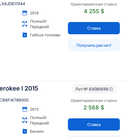
LX8JD617944
Ориентировочная ставка:
4 255 $
2018
Полный/
Передний
Ставка
Гибкое топливо
Получить расчет!
erokee l 2015
Лот №
63080595
CB6FW788000
Ориентировочная ставка:
2 568 $
2015
Полный/
Передний
Ставка
Бензин