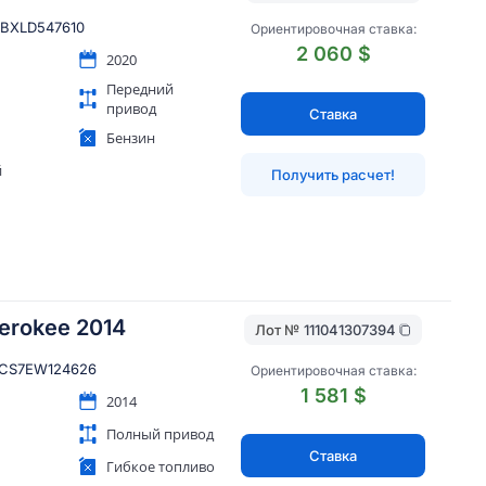
LBXLD547610
Ориентировочная ставка:
2 060 $
2020
Передний
привод
Ставка
Бензин
й
Получить расчет!
erokee 2014
Лот №
111041307394
CS7EW124626
Ориентировочная ставка:
1 581 $
2014
Полный привод
Ставка
Гибкое топливо