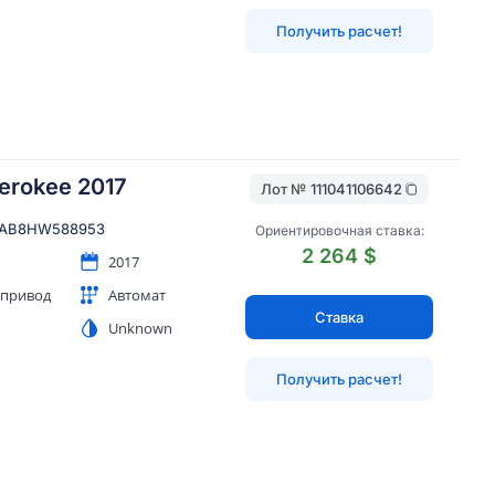
Получить расчет!
erokee 2017
Лот №
111041106642
MAB8HW588953
Ориентировочная ставка:
2 264 $
2017
 привод
Автомат
Ставка
Unknown
Получить расчет!