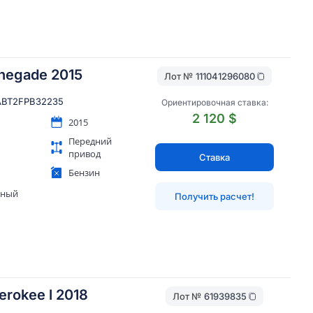
negade 2015
Лот №
111041296080
BT2FPB32235
Ориентировочная ставка:
2 120 $
2015
Передний
привод
Ставка
Бензин
яный
Получить расчет!
erokee l 2018
Лот №
61939835