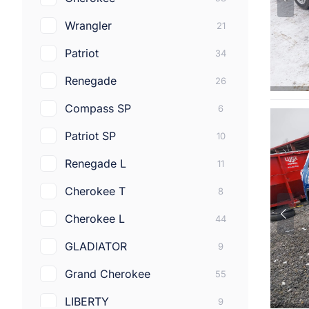
Acura
139
Wrangler
21
Porsche
39
Patriot
34
Fiat
51
Renegade
26
Volvo
47
Compass SP
6
Suzuki
4
Patriot SP
10
Mercedes-benz
200
Renegade L
11
Infiniti
184
Cherokee T
8
Chrysler
89
Cherokee L
44
Alfa romeo
11
GLADIATOR
9
Aston martin
4
Grand Cherokee
55
Bentley
4
LIBERTY
9