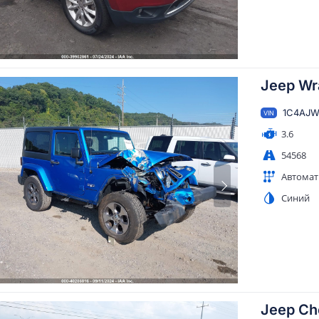
Jeep Wra
1C4AJW
VIN
3.6
54568
Автомат
Синий
Jeep Ch