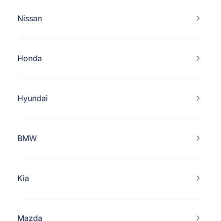
Nissan
Honda
Hyundai
BMW
Kia
Mazda