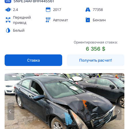
5NPE34AF8HH445561
VIN
2.4
2017
77358
Передний
Автомат
Бензин
привод
Белый
Ориентировочная ставка:
6 356 $
Ставка
Получить расчет!