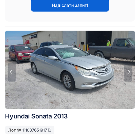
Надіслати запит!
Hyundai Sonata 2013
Лот №
111037651917