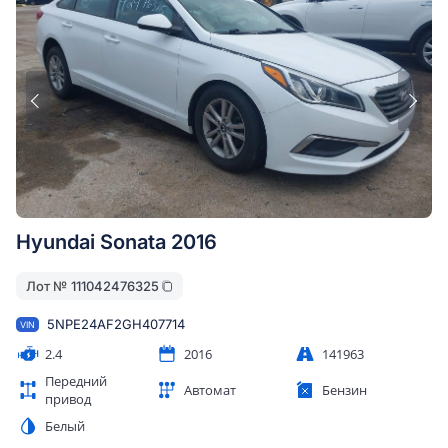
Hyundai Sonata 2016
Лот №
111042476325
5NPE24AF2GH407714
VIN
2.4
2016
141963
Передний
Автомат
Бензин
привод
Белый