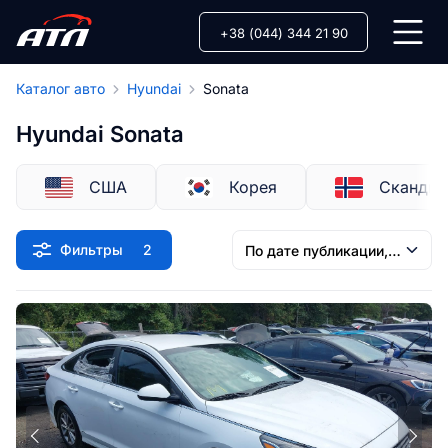
+38 (044) 344 21 90
Каталог авто
Hyundai
Sonata
Hyundai Sonata
США
Корея
Скандин
Фильтры
2