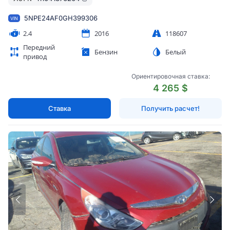
5NPE24AF0GH399306
VIN
2.4
2016
118607
Передний
Бензин
Белый
привод
Ориентировочная ставка:
4 265 $
Ставка
Получить расчет!