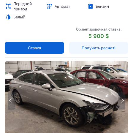
Передний
Автомат
Бензин
привод
Белый
Ориентировочная ставка:
5 900 $
Ставка
Получить расчет!