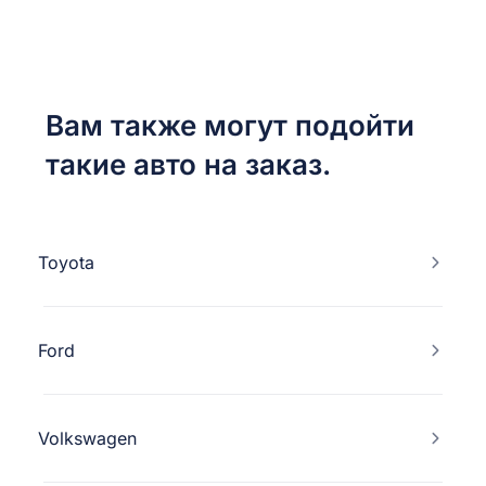
Вам также могут подойти
такие авто на заказ.
Toyota
Ford
Volkswagen