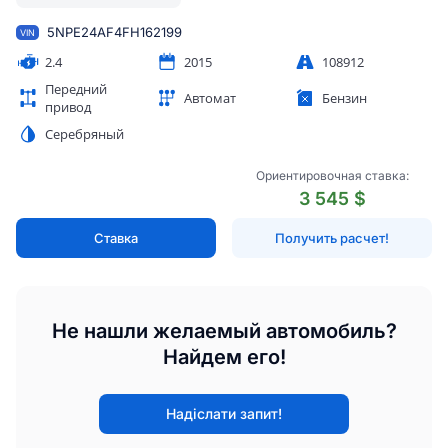
5NPE24AF4FH162199
VIN
2.4
2015
108912
Передний
Автомат
Бензин
привод
Серебряный
Ориентировочная ставка:
3 545 $
Ставка
Получить расчет!
Не нашли желаемый автомобиль?
Найдем его!
Надіслати запит!