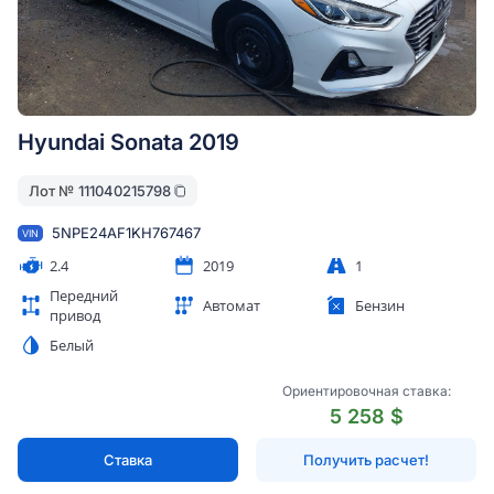
Hyundai Sonata 2019
Лот №
111040215798
5NPE24AF1KH767467
VIN
2.4
2019
1
Передний
Автомат
Бензин
привод
Белый
Ориентировочная ставка:
5 258 $
Ставка
Получить расчет!