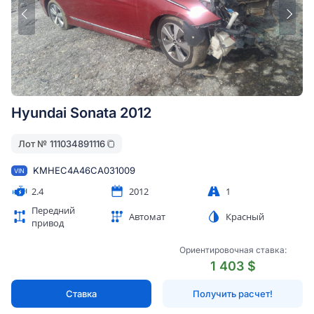
Hyundai Sonata 2012
Лот №
111034891116
KMHEC4A46CA031009
VIN
2.4
2012
1
Передний
Автомат
Красный
привод
Ориентировочная ставка:
1 403 $
Ставка
Получить расчет!