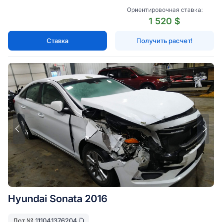
Ориентировочная ставка:
1 520 $
Ставка
Получить расчет!
Hyundai Sonata 2016
Лот №
111041376204