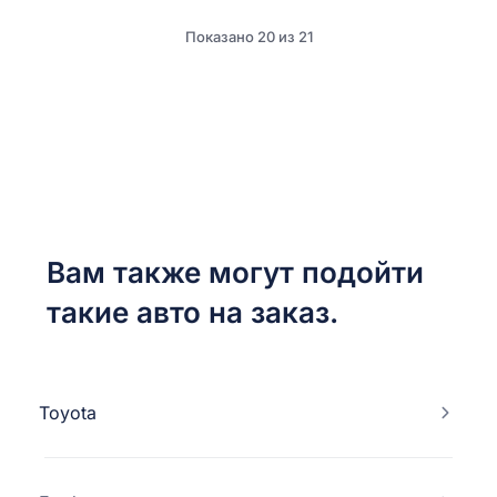
Показано 20 из 21
Вам также могут подойти
такие авто на заказ.
Toyota