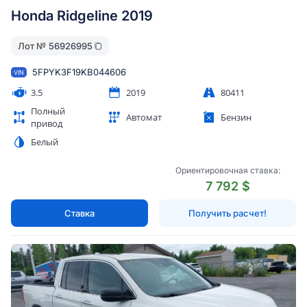
Honda Ridgeline 2019
Лот №
56926995
5FPYK3F19KB044606
VIN
3.5
2019
80411
Полный
Автомат
Бензин
привод
Белый
Ориентировочная ставка:
7 792 $
Ставка
Получить расчет!