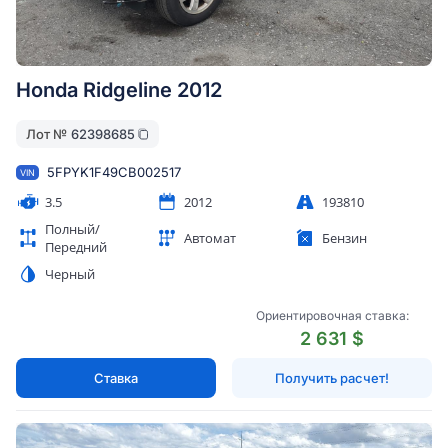
Honda Ridgeline 2012
Лот №
62398685
5FPYK1F49CB002517
VIN
3.5
2012
193810
Полный/
Автомат
Бензин
Передний
Черный
Ориентировочная ставка:
2 631 $
Ставка
Получить расчет!