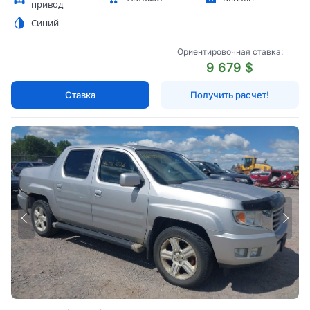
привод
Синий
Ориентировочная ставка:
9 679 $
Ставка
Получить расчет!