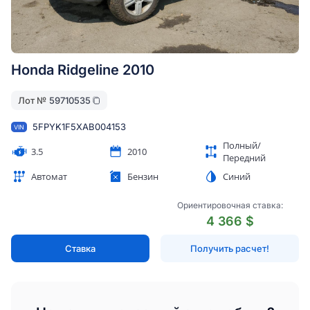
Honda Ridgeline 2010
Лот №
59710535
5FPYK1F5XAB004153
VIN
Полный/
3.5
2010
Передний
Автомат
Бензин
Синий
Ориентировочная ставка:
4 366 $
Ставка
Получить расчет!