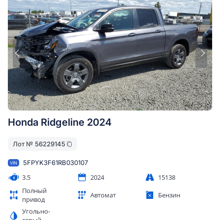
Honda Ridgeline 2024
Лот №
56229145
5FPYK3F61RB030107
VIN
3.5
2024
15138
Полный
Автомат
Бензин
привод
Угольно-