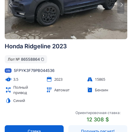
Honda Ridgeline 2023
Лот №
86558864
5FPYK3F79PB044536
VIN
3.5
2023
15865
Полный
Автомат
Бензин
привод
Синий
Ориентировочная ставка:
12 308 $
Ставка
Получить расчет!