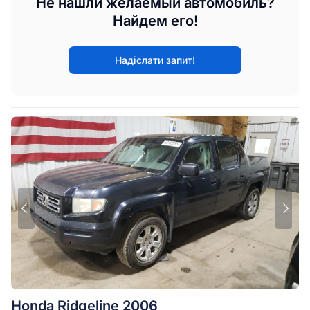
Не нашли желаемый автомобиль?
Найдем его!
Надіслати запит!
Honda Ridgeline 2006