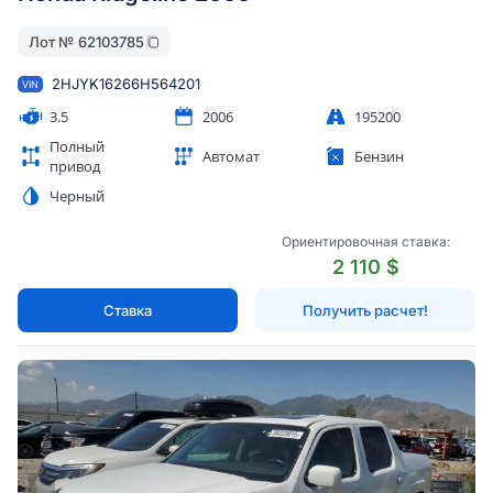
Лот №
62103785
2HJYK16266H564201
VIN
3.5
2006
195200
Полный
Автомат
Бензин
привод
Черный
Ориентировочная ставка:
2 110 $
Ставка
Получить расчет!