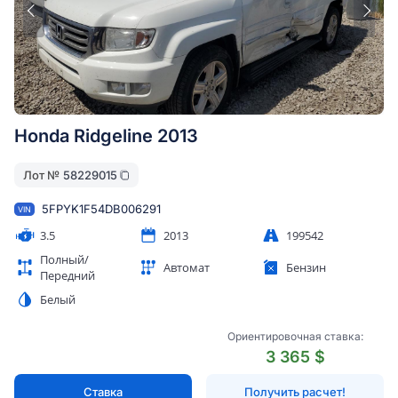
Honda Ridgeline 2013
Лот №
58229015
5FPYK1F54DB006291
VIN
3.5
2013
199542
Полный/
Автомат
Бензин
Передний
Белый
Ориентировочная ставка:
3 365 $
Ставка
Получить расчет!