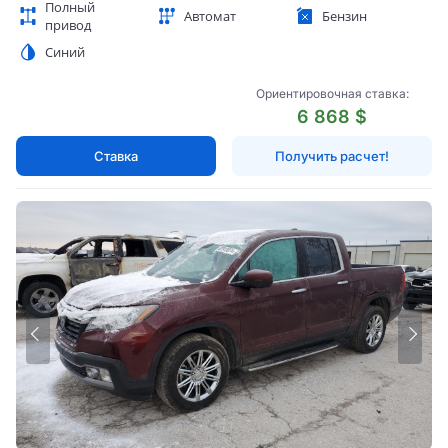
Полный
Автомат
Бензин
привод
Синий
Ориентировочная ставка:
6 868 $
Ставка
Получить расчет!