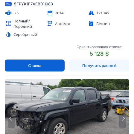
5FPYK1F7XEB011983
VIN
3.5
2014
121345
Полный/
Автомат
Бензин
Передний
Серебряный
Ориентировочная ставка:
5 128 $
Ставка
Получить расчет!