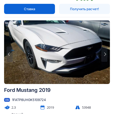
Ставка
Получить расчет!
Ford Mustang 2019
1FATP8UH0K5109724
VIN
2.3
2019
53948