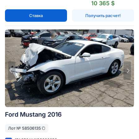
10 365 $
Ставка
Получить расчет!
Ford Mustang 2016
Лот №
58506135