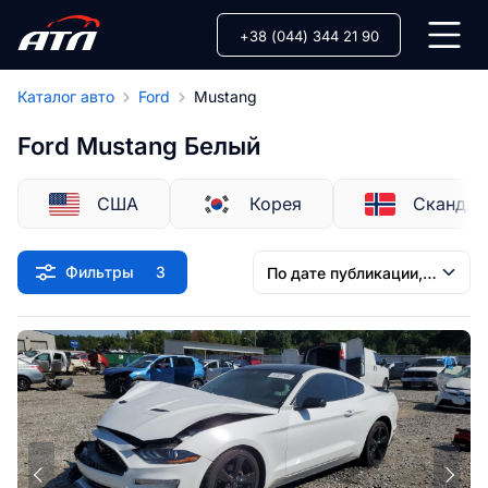
+38 (044) 344 21 90
Каталог авто
Ford
Mustang
Ford Mustang Белый
США
Корея
Скандин
Фильтры
3