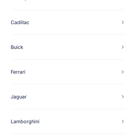
Cadillac
Buick
Ferrari
Jaguar
Lamborghini