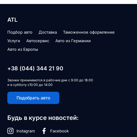
ATL
Подбор авто
Доставка
Таможенное оформление
Услуги
Автосервис
Авто из Германии
Авто из Европы
+38 (044) 344 21 90
Звонки принимаются в рабочие дни с 9:00 до 18:00
и в субботу с10:00 до 14:00
Подобрать авто
Будь в курсе новостей:
Instagram
Facebook