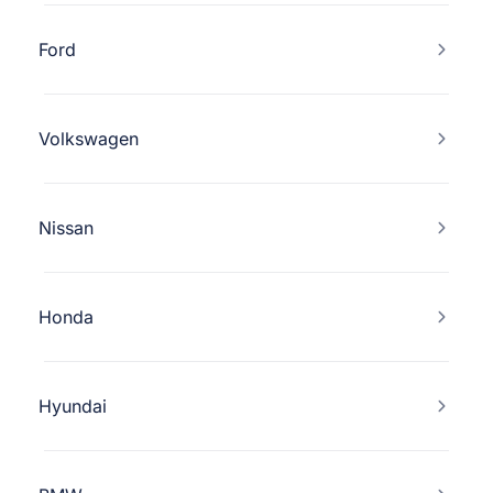
Ford
Volkswagen
Nissan
Honda
Hyundai