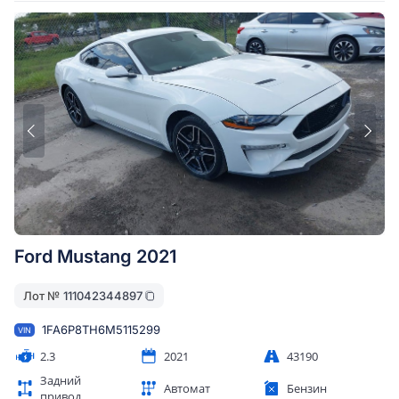
Ford Mustang 2021
Лот №
111042344897
1FA6P8TH6M5115299
VIN
2.3
2021
43190
Задний
Автомат
Бензин
привод