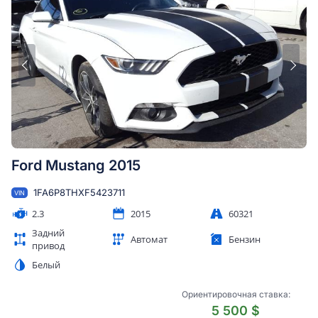
Ford Mustang 2015
1FA6P8THXF5423711
VIN
2.3
2015
60321
Задний
Автомат
Бензин
привод
Белый
Ориентировочная ставка:
5 500 $