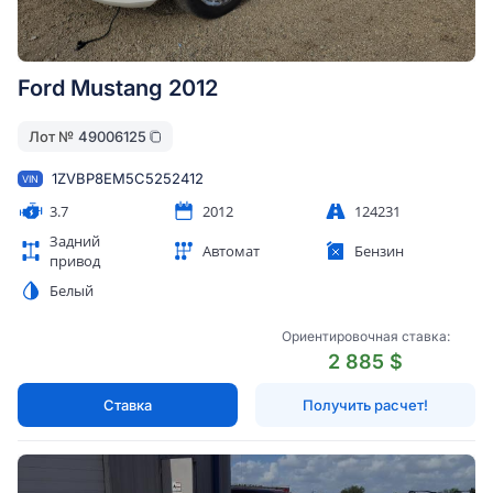
Ford Mustang 2012
Лот №
49006125
1ZVBP8EM5C5252412
VIN
3.7
2012
124231
Задний
Автомат
Бензин
привод
Белый
Ориентировочная ставка:
2 885 $
Ставка
Получить расчет!