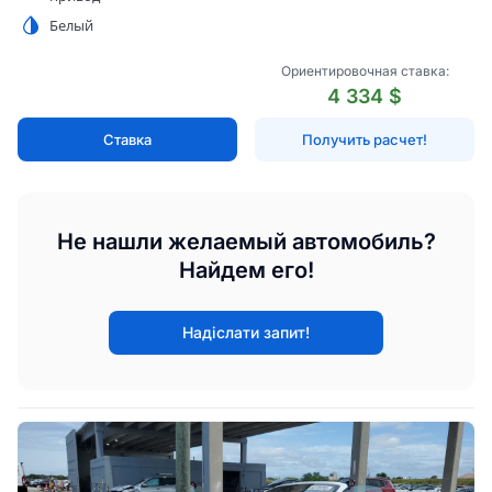
Белый
Ориентировочная ставка:
4 334 $
Ставка
Получить расчет!
Не нашли желаемый автомобиль?
Найдем его!
Надіслати запит!