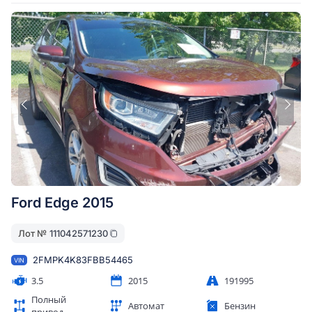
Ford Edge 2015
Лот №
111042571230
2FMPK4K83FBB54465
VIN
3.5
2015
191995
Полный
Автомат
Бензин