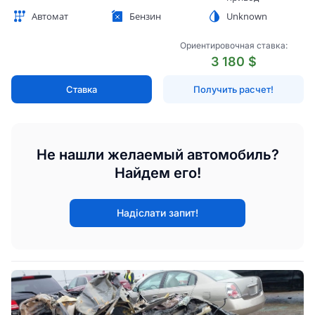
Автомат
Бензин
Unknown
Ориентировочная ставка:
3 180 $
Ставка
Получить расчет!
Не нашли желаемый автомобиль?
Найдем его!
Надіслати запит!