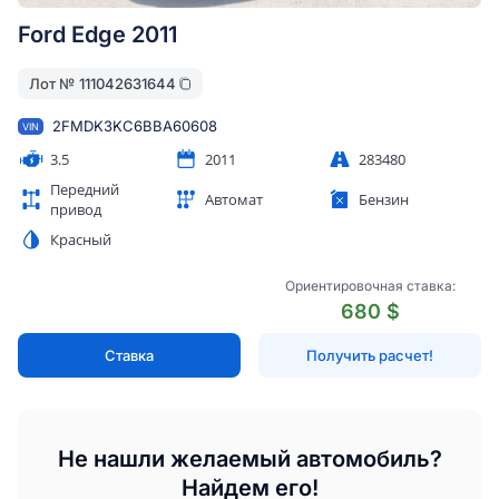
Ford Edge 2011
Лот №
111042631644
2FMDK3KC6BBA60608
VIN
3.5
2011
283480
Передний
Автомат
Бензин
привод
Красный
Ориентировочная ставка:
680 $
Ставка
Получить расчет!
Не нашли желаемый автомобиль?
Найдем его!