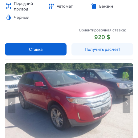
Передний
Автомат
Бензин
привод
Черный
Ориентировочная ставка:
920 $
Ставка
Получить расчет!