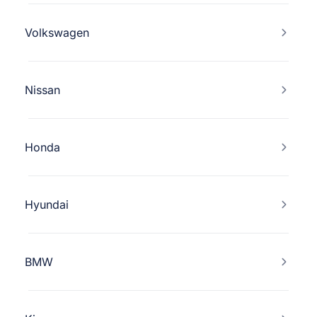
Volkswagen
Nissan
Honda
Hyundai
BMW