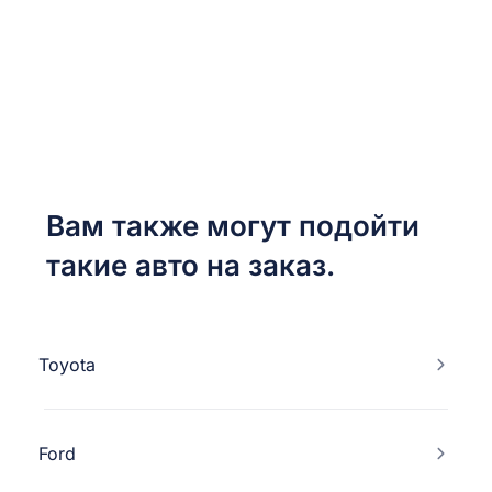
Вам также могут подойти
такие авто на заказ.
Toyota
Ford