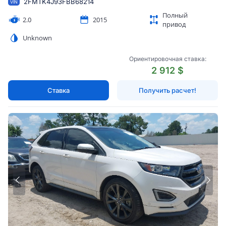
2FMTK4J93FBB68214
VIN
Полный
2.0
2015
привод
Unknown
Ориентировочная ставка:
2 912 $
Ставка
Получить расчет!