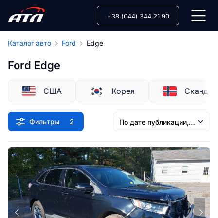
+38 (044) 344 21 90
Каталог авто
Ford
Edge
Ford Edge
США
Корея
Скандин
Фильтры
2