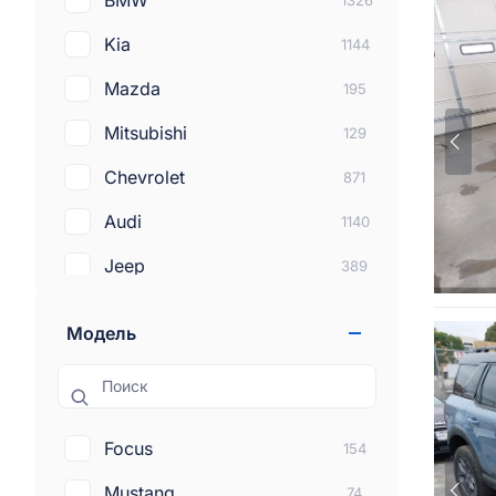
BMW
1326
Kia
1144
Mazda
195
Mitsubishi
129
Chevrolet
871
Audi
1140
Jeep
389
Subaru
272
Модель
Lexus
212
Поиск
Dodge
381
Tesla
288
Focus
154
Land rover
100
Mustang
74