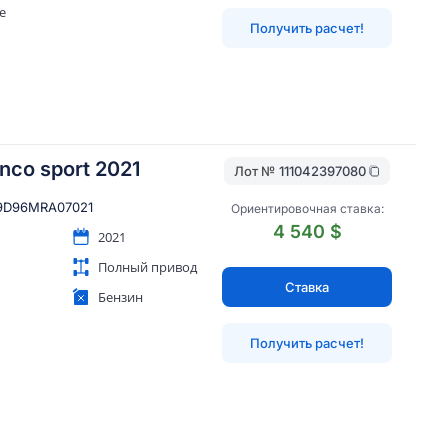
ue
Получить расчет!
nco sport 2021
Лот №
111042397080
D96MRA07021
Ориентировочная ставка:
4 540 $
2021
Полный привод
Ставка
Бензин
Получить расчет!