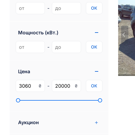
Genesis
1
-
ОК
Gmc
77
Ram
97
Мощность (кВт.)
Rivian
3
-
ОК
Цена
-
₴
₴
ОК
Аукцион