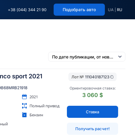
Подобрать авто
+38 (044) 344 21 90
UA
RU
nco sport 2021
Лот №
111040187123
B68MRB21918
Ориентировочная ставка:
3 060 $
2021
Полный привод
Ставка
Бензин
яный
Получить расчет!