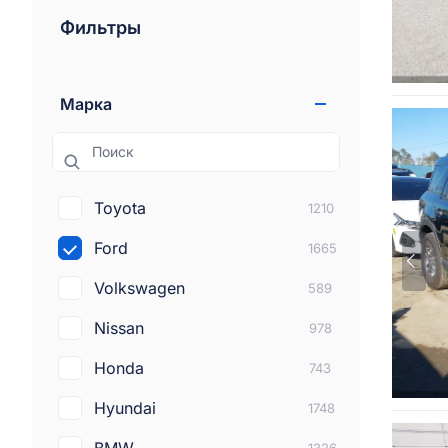
Фильтры
Марка
Поиск
Toyota
1210
Ford
1665
Volkswagen
589
Nissan
978
Honda
743
Hyundai
1748