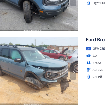
Light Bl
Ford Bro
3FMCR9
VIN
2.0
47872
Автомат
Синий