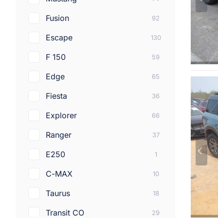
Acura
144
Fusion
92
Porsche
44
Escape
130
Fiat
66
F 150
59
Volvo
56
Edge
65
Suzuki
6
Fiesta
36
Mercedes-benz
211
Explorer
66
Infiniti
195
Ranger
37
Chrysler
90
E250
1
Alfa romeo
13
C-MAX
10
Aston martin
4
Taurus
18
Bentley
4
Transit CO
29