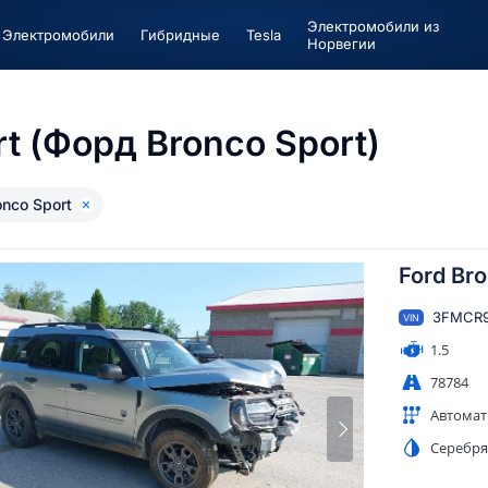
Электромобили из
Электромобили
Гибридные
Tesla
Норвегии
t (Форд Bronco Sport)
onco Sport
Ford Bro
3FMCR9
VIN
1.5
78784
Автомат
Серебр