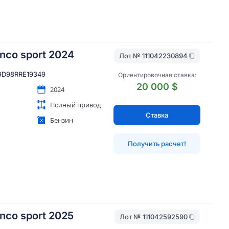
onco sport 2024
Лот №
111042230894
D98RRE19349
Ориентировочная ставка:
20 000 $
2024
Полный привод
Ставка
Бензин
Получить расчет!
onco sport 2025
Лот №
111042592590