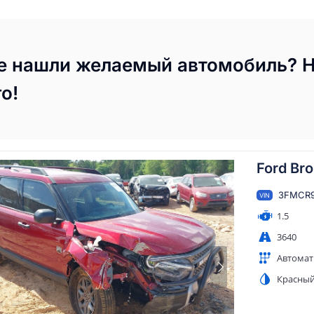
е нашли желаемый автомобиль? 
го!
Ford Br
3FMCR9
VIN
1.5
3640
Автомат
Красны