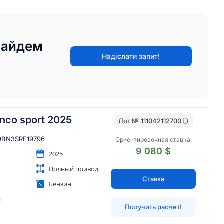
Найдем
Надіслати запит!
onco sport 2025
Лот №
111042112700
BN3SRE19796
Ориентировочная ставка:
9 080 $
2025
Полный привод
Ставка
Бензин
й
Получить расчет!