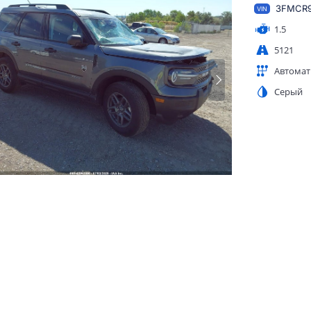
3FMCR9
VIN
1.5
5121
Автомат
Серый