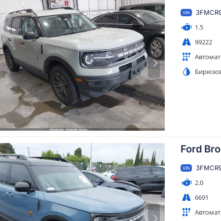
3FMCR9
VIN
1.5
99222
Автомат
Бирюзо
Ford Br
3FMCR9
VIN
2.0
6691
Автомат