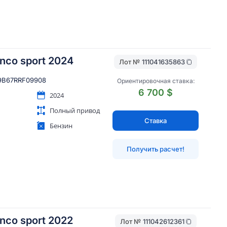
onco sport 2024
Лот №
111041635863
B67RRF09908
Ориентировочная ставка:
6 700 $
2024
Полный привод
Ставка
Бензин
Получить расчет!
onco sport 2022
Лот №
111042612361