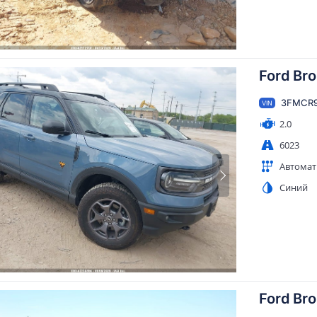
Ford Br
3FMCR9
VIN
2.0
6023
Автомат
Синий
Ford Br