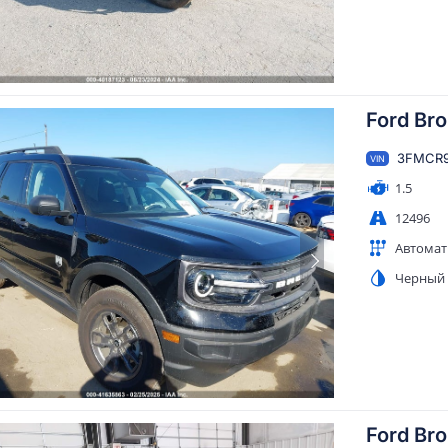
Ford Br
3FMCR9
VIN
1.5
12496
Автомат
Черный
Ford Br