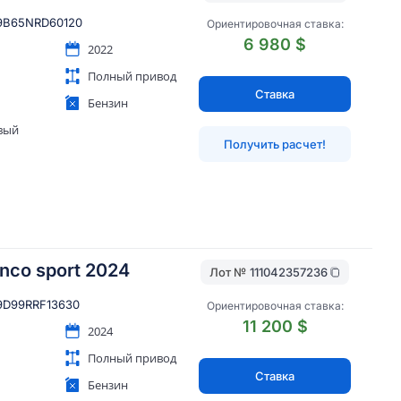
B65NRD60120
Ориентировочная ставка:
6 980 $
2022
Полный привод
Ставка
Бензин
вый
Получить расчет!
onco sport 2024
Лот №
111042357236
D99RRF13630
Ориентировочная ставка:
11 200 $
2024
Полный привод
Ставка
Бензин