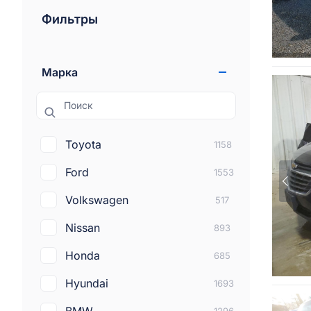
Фильтры
Марка
Поиск
Toyota
1158
Ford
1553
Volkswagen
517
Nissan
893
Honda
685
Hyundai
1693