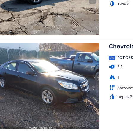
Белый
Chevrole
1G11C5
VIN
2.5
1
Автомат
Черный