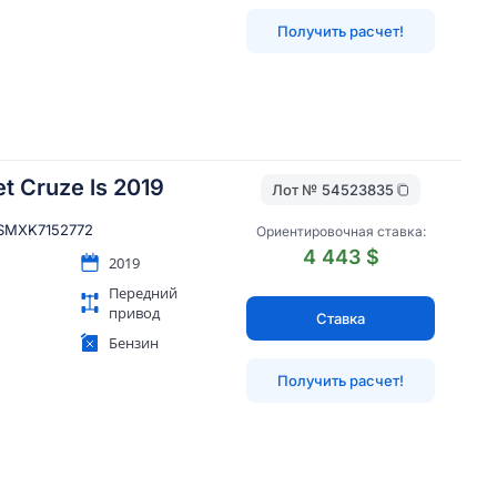
Получить расчет!
t Cruze ls 2019
Лот №
54523835
SMXK7152772
Ориентировочная ставка:
4 443 $
2019
Передний
привод
Ставка
Бензин
Получить расчет!