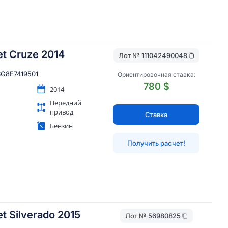
et Cruze 2014
Лот №
111042490048
SG8E7419501
Ориентировочная ставка:
780 $
2014
Передний
привод
Ставка
Бензин
Получить расчет!
t Silverado 2015
Лот №
56980825