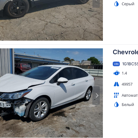
Серый
Chevrole
1G1BC5
VIN
1.4
49957
Автомат
Белый