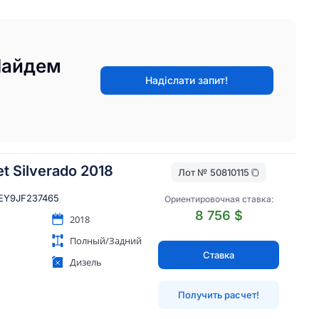
Найдем
Надіслати запит!
t Silverado 2018
Лот №
50810115
EY9JF237465
Ориентировочная ставка:
8 756 $
2018
Полный/Задний
Ставка
Дизель
Получить расчет!