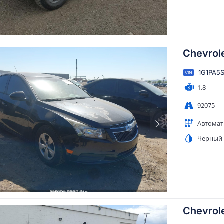
Chevrol
1G1PA5
VIN
1.8
92075
Автомат
Черный
Chevrole