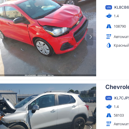
KL8CB6
VIN
1.4
108790
Автомат
Красны
Chevrole
KL7CJP
VIN
1.4
58103
Автомат