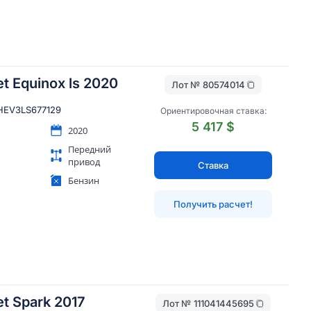
t Equinox ls 2020
Лот №
80574014
EV3LS677129
Ориентировочная ставка:
5 417 $
2020
Передний
привод
Ставка
Бензин
Получить расчет!
t Spark 2017
Лот №
111041445695