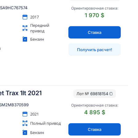
SA9HC767574
Ориентировочная ставка:
1 970 $
2017
Передний
привод
Ставка
Бензин
й
Получить расчет!
t Trax 1lt 2021
Лот №
69818154
SM2MB370599
Ориентировочная ставка:
4 895 $
2021
Полный привод
Ставка
Бензин