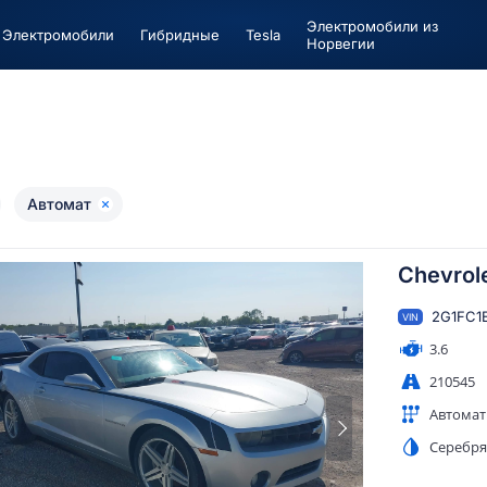
Электромобили из
Электромобили
Гибридные
Tesla
Норвегии
Автомат
Chevrol
2G1FC1
VIN
3.6
210545
Автомат
Серебр