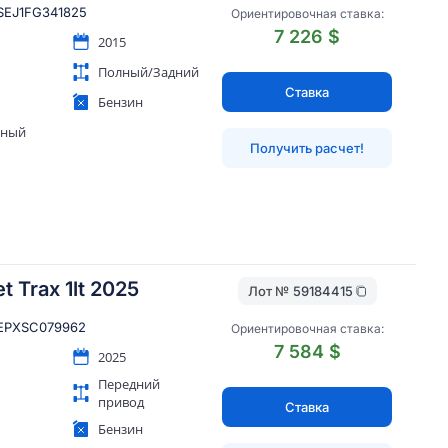
EJ1FG341825
Ориентировочная ставка:
7 226 $
2015
Полный/Задний
Ставка
Бензин
яный
Получить расчет!
t Trax 1lt 2025
Лот №
59184415
EPXSC079962
Ориентировочная ставка:
7 584 $
2025
Передний
привод
Ставка
Бензин