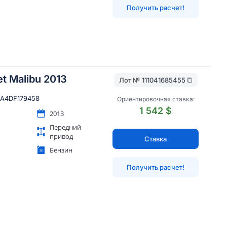
Получить расчет!
t Malibu 2013
Лот №
111041685455
SA4DF179458
Ориентировочная ставка:
1 542 $
2013
Передний
привод
Ставка
Бензин
Получить расчет!