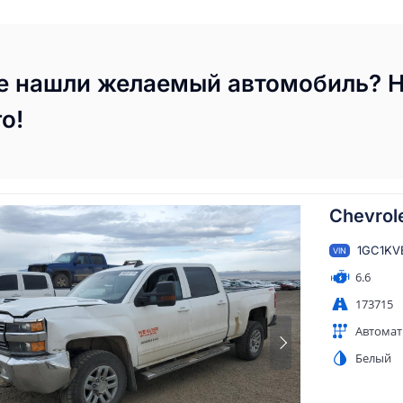
е нашли желаемый автомобиль? 
го!
Chevrole
1GC1KV
VIN
6.6
173715
Автомат
Белый