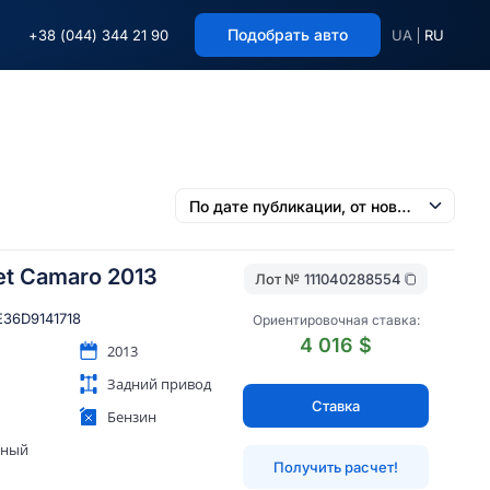
Подобрать авто
+38 (044) 344 21 90
UA
RU
et Camaro 2013
Лот №
111040288554
E36D9141718
Ориентировочная ставка:
4 016 $
2013
Задний привод
Ставка
Бензин
яный
Получить расчет!