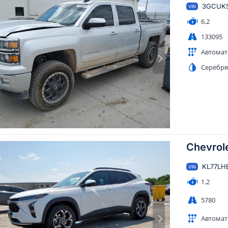
3GCUKS
VIN
6.2
133095
Автомат
Серебр
Chevrole
KL77LH
VIN
1.2
5780
Автомат