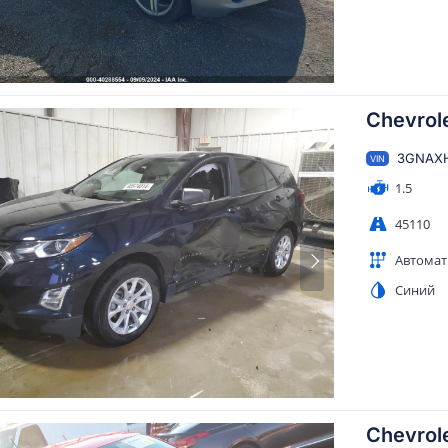
Chevrole
3GNAXH
VIN
1.5
45110
Автомат
Синий
Chevrole