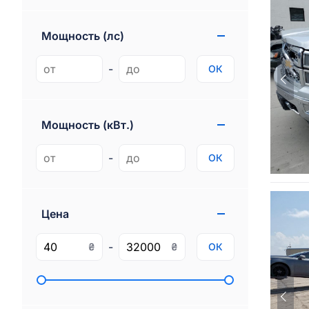
Genesis
1
Gmc
74
Мощность (лс)
Ram
85
-
ОК
Rivian
3
Мощность (кВт.)
-
ОК
Цена
-
₴
₴
ОК