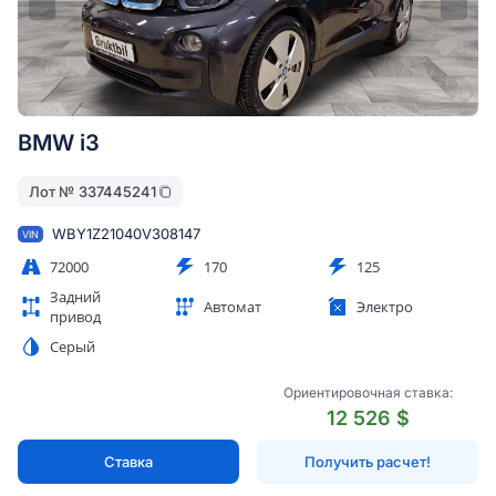
BMW i3
Лот №
337445241
WBY1Z21040V308147
VIN
72000
170
125
Задний
Автомат
Электро
привод
Серый
Ориентировочная ставка:
12 526 $
Ставка
Получить расчет!