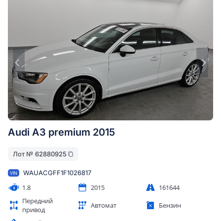
Audi A3 premium 2015
Лот №
62880925
WAUACGFF1F1026817
VIN
1.8
2015
161644
Передний
Автомат
Бензин
привод