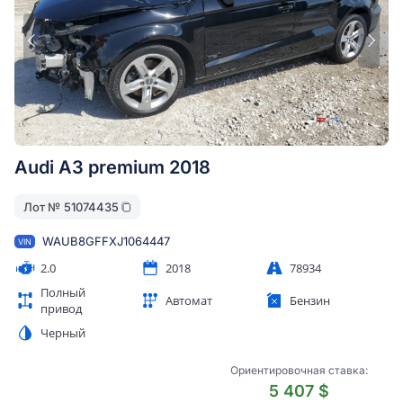
Audi A3 premium 2018
Лот №
51074435
WAUB8GFFXJ1064447
VIN
2.0
2018
78934
Полный
Автомат
Бензин
привод
Черный
Ориентировочная ставка:
5 407 $