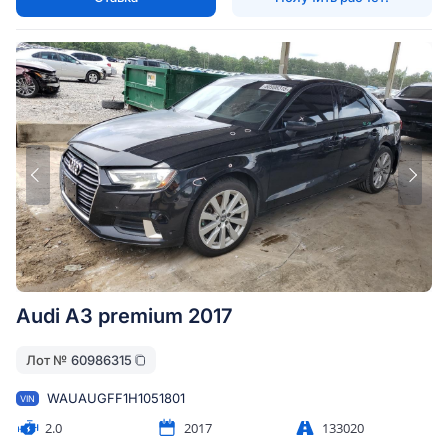
Audi A3 premium 2017
Лот №
60986315
WAUAUGFF1H1051801
VIN
2.0
2017
133020