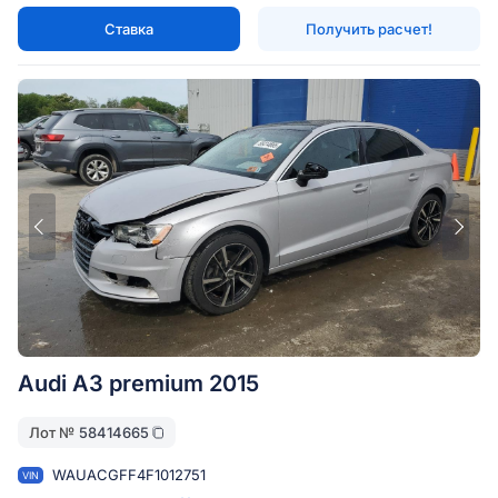
Ставка
Получить расчет!
Audi A3 premium 2015
Лот №
58414665
WAUACGFF4F1012751
VIN