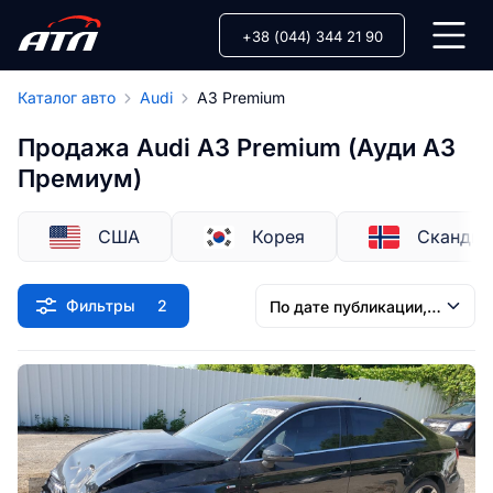
+38 (044) 344 21 90
Каталог авто
Audi
A3 Premium
Продажа Audi A3 Premium (Ауди А3
Премиум)
США
Корея
Скандин
Фильтры
2