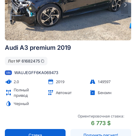
Audi A3 premium 2019
Лот №
61682475
WAUJEGFF6KA069473
VIN
2.0
2019
149597
Полный
Автомат
Бензин
привод
Черный
Ориентировочная ставка:
6 773 $
Ставка
Получить расчет!