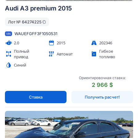
Audi A3 premium 2015
Лот №
64274225
WAUEFGFF3F1050531
VIN
2.0
2015
202346
Полный
Гибкое
Автомат
привод
топливо
Синий
Ориентировочная ставка:
2 966 $
Ставка
Получить расчет!