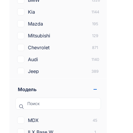
BMW
1326
Kia
1144
Mazda
195
Mitsubishi
129
Chevrolet
871
Audi
1140
Jeep
389
Subaru
272
Модель
Lexus
212
Поиск
Dodge
381
Tesla
288
MDX
45
Land rover
100
ILX Base W
1