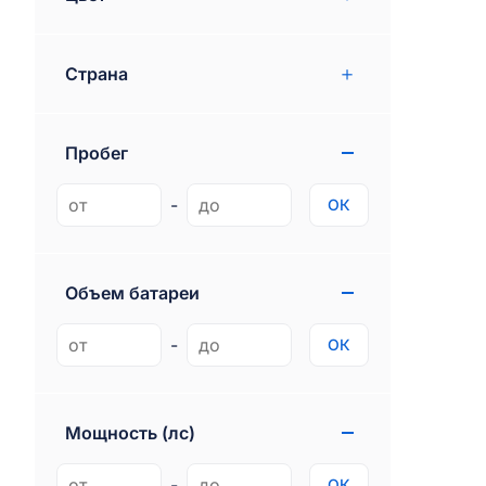
Rolls-royce
2
Renault
59
Страна
MG
2
Citroen
264
Пробег
Skoda
15
-
ОК
Opel
16
Peugeot
13
Объем батареи
BYD
329
-
ОК
Polestar
21
XPeng
15
Мощность (лс)
Freightliner
6
-
ОК