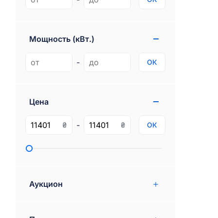
Genesis
1
Gmc
77
Мощность (кВт.)
Ram
97
Rivian
-
ОК
3
Цена
-
₴
₴
ОК
Аукцион