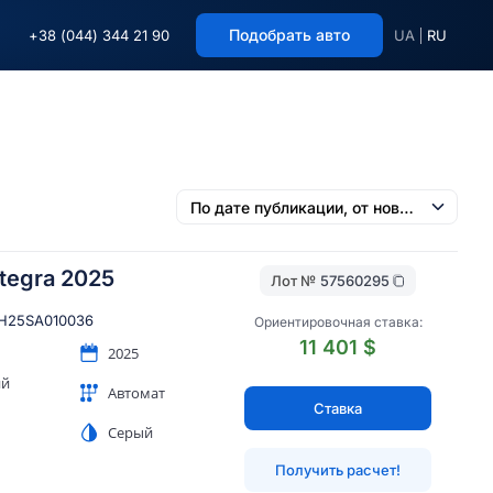
Подобрать авто
+38 (044) 344 21 90
UA
RU
ntegra 2025
Лот №
57560295
H25SA010036
Ориентировочная ставка:
11 401 $
2025
ий
Автомат
Ставка
Серый
Получить расчет!