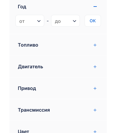
Год
Cadillac
81
Buick
73
-
ОК
Ferrari
5
Jaguar
33
Топливо
Lamborghini
9
Двигатель
Mini
29
Maserati
20
Привод
Lincoln
78
Mclaren
2
Трансмиссия
Smart
9
Scion
15
Цвет