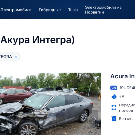
Электромобили из
Электромобили
Гибридные
Tesla
Норвегии
Акура Интегра)
TEGRA
Acura I
19UDE4
VIN
1.5
Передн
привод
Бензин