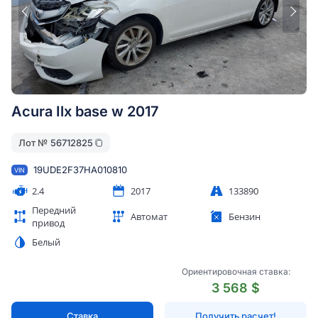
Acura Ilx base w 2017
Лот №
56712825
19UDE2F37HA010810
VIN
2.4
2017
133890
Передний
Автомат
Бензин
привод
Белый
Ориентировочная ставка:
3 568 $
Ставка
Получить расчет!