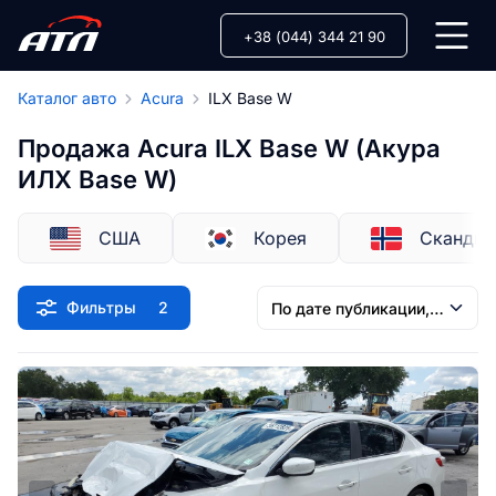
+38 (044) 344 21 90
Каталог авто
Acura
ILX Base W
Продажа Acura ILX Base W (Акура
ИЛХ Base W)
США
Корея
Скандин
Фильтры
2