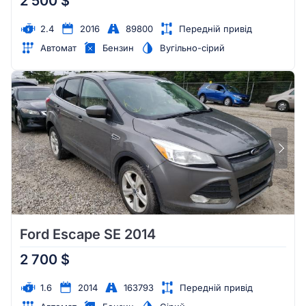
2 500 $
2.4
2016
89800
Передній привід
Автомат
Бензин
Вугільно-сірий
Ford Escape SE 2014
2 700 $
1.6
2014
163793
Передній привід