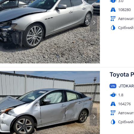
3.0
108280
Автомат
Срібний
Toyota P
JTDKAR
VIN
1.8
164276
Автомат
Срібний