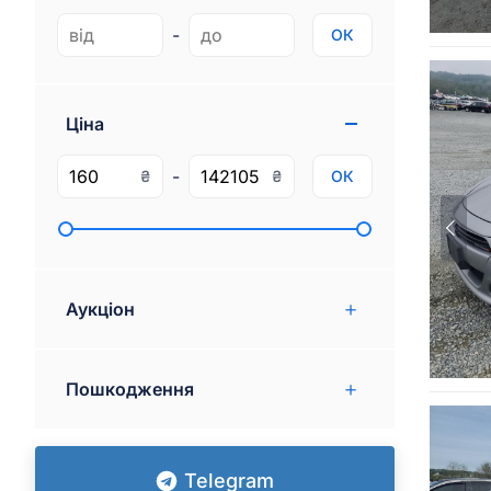
Gmc
7
-
ОК
Ram
7
Rivian
1
Ціна
-
₴
₴
ОК
Аукціон
Пошкодження
Telegram