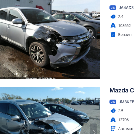
JA4AD3
VIN
2.4
108652
Бензин
Mazda C
JM3KFB
VIN
2.5
13706
Автомат