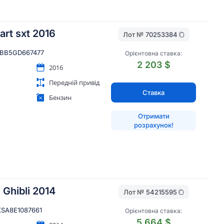
rt sxt 2016
Лот №
70253384
BB5GD667477
Орієнтовна ставка:
2 203 $
2016
Передній привід
Ставка
Бензин
Отримати
розрахунок!
 Ghibli 2014
Лот №
54215595
SA8E1087661
Орієнтовна ставка:
5 664 $