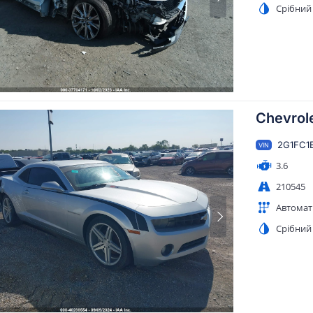
Срібний
Chevrol
2G1FC1
VIN
3.6
210545
Автомат
Срібний