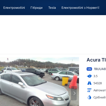
Електромобілі
Гiбриди
Tesla
Електромобілі з Норвегії
Acura Tl
19UUA8
VIN
3.5
54328
Автомат
Срібний