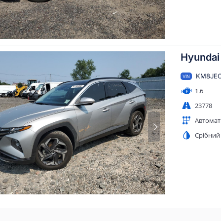
Hyundai
KM8JEC
VIN
1.6
23778
Автомат
Срібний