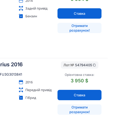
2014
Задній привід
Ставка
Бензин
Отримати
розрахунок!
rius 2016
Лот №
54794405
FU3G3013841
Орієнтовна ставка:
3 950 $
2016
Передній привід
Ставка
Гібрид
Отримати
розрахунок!