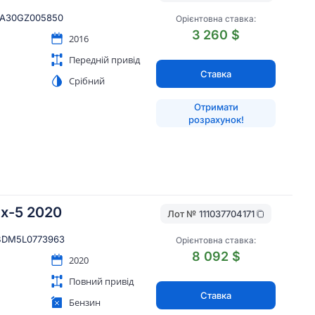
A30GZ005850
Орієнтовна ставка:
3 260 $
2016
Передній привід
Ставка
Срібний
Отримати
розрахунок!
x-5 2020
Лот №
111037704171
DM5L0773963
Орієнтовна ставка:
8 092 $
2020
Повний привід
Ставка
Бензин