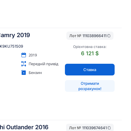
Camry 2019
Лот №
111038966411
HK9KU751509
Орієнтовна ставка:
6 121 $
2019
Передній привід
Ставка
Бензин
Отримати
розрахунок!
hi Outlander 2016
Лот №
111039674641