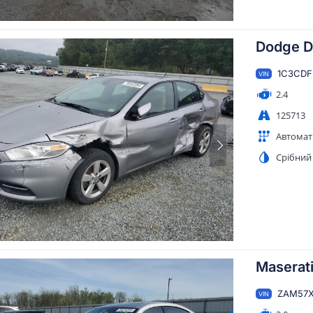
Dodge Da
1C3CDF
VIN
2.4
125713
Автомат
Срібний
Maserati
ZAM57X
VIN