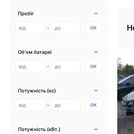
Mini
2
Пробіг
Maserati
1
Н
-
ОК
Lincoln
3
Smart
1
Об'єм батареї
Scion
4
-
ОК
Renault
5
Citroen
9
Потужність (кс)
Skoda
4
Opel
2
-
ОК
Peugeot
3
BYD
17
Потужність (кВт.)