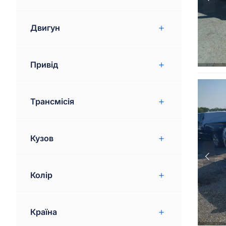
Acura
21
Двигун
Porsche
3
Fiat
11
Привід
Volvo
8
Suzuki
1
Трансмісія
Mercedes-benz
22
Infiniti
Кузов
19
Chrysler
9
Колір
Cadillac
14
Buick
5
Країна
Jaguar
1