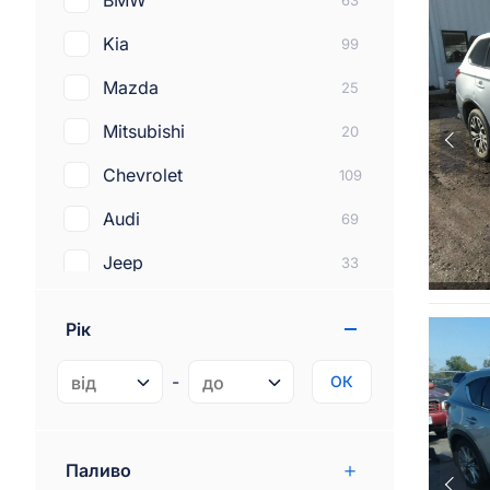
BMW
63
Kia
99
Mazda
25
Mitsubishi
20
Chevrolet
109
Audi
69
Jeep
33
Subaru
46
Рік
Lexus
40
-
ОК
Dodge
45
Tesla
9
Паливо
Land rover
8