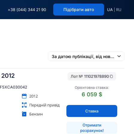
Підібрати авто
+38 (044) 344 21 90
UA
RU
 2012
Лот №
111021978890
F5XCA030042
Орієнтовна ставка:
6 059 $
2012
Передній привід
Ставка
Бензин
Отримати
розрахунок!