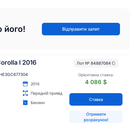
 його!
Відправити запит
orolla l 2016
Лот №
84887084
HE3GC677304
Орієнтовна ставка:
4 086 $
2016
Передній привід
Ставка
Бензин
Отримати
розрахунок!