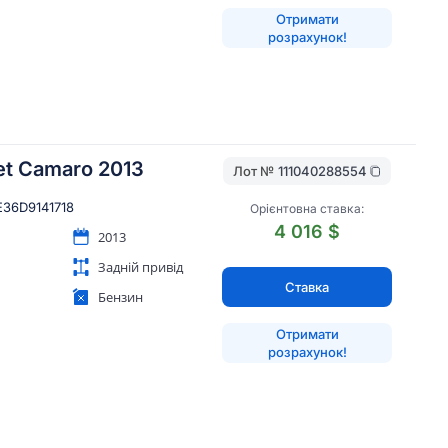
Отримати
розрахунок!
et Camaro 2013
Лот №
111040288554
E36D9141718
Орієнтовна ставка:
4 016 $
2013
Задній привід
Ставка
Бензин
Отримати
розрахунок!