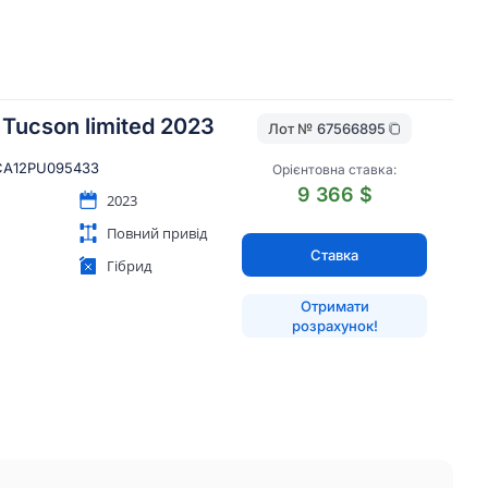
 Tucson limited 2023
Лот №
67566895
A12PU095433
Орієнтовна ставка:
9 366 $
2023
Повний привід
Ставка
Гібрид
Отримати
розрахунок!