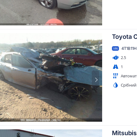
Toyota 
4T1B11
VIN
2.5
1
Автомат
Срібний
Mitsubis