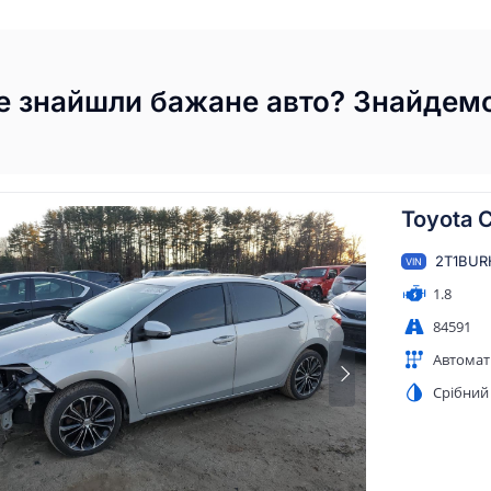
е знайшли бажане авто? Знайдемо
Toyota C
2T1BUR
VIN
1.8
84591
Автомат
Срібний