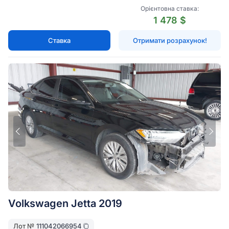
Орієнтовна ставка:
1 478 $
Ставка
Отримати розрахунок!
Volkswagen Jetta 2019
Лот №
111042066954