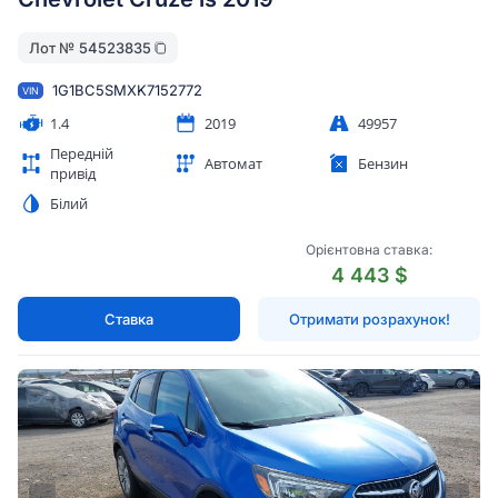
Лот №
54523835
1G1BC5SMXK7152772
VIN
1.4
2019
49957
Передній
Автомат
Бензин
привід
Білий
Орієнтовна ставка:
4 443 $
Ставка
Отримати розрахунок!