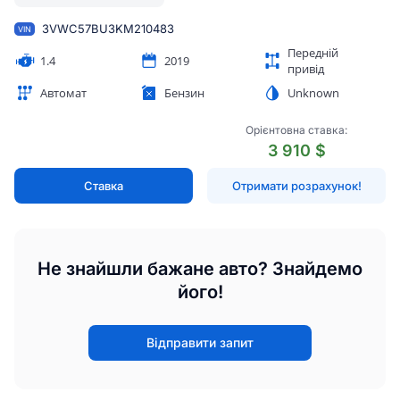
3VWC57BU3KM210483
VIN
Передній
1.4
2019
привід
Автомат
Бензин
Unknown
Орієнтовна ставка:
3 910 $
Ставка
Отримати розрахунок!
Не знайшли бажане авто? Знайдемо
його!
Відправити запит