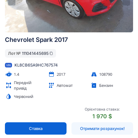
Chevrolet Spark 2017
Лот №
111041445695
KL8CB6SA9HC767574
VIN
1.4
2017
108790
Передній
Автомат
Бензин
привід
Червоний
Орієнтовна ставка:
1 970 $
Ставка
Отримати розрахунок!