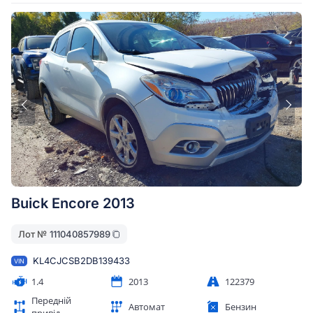
Buick Encore 2013
Лот №
111040857989
KL4CJCSB2DB139433
VIN
1.4
2013
122379
Передній
Автомат
Бензин