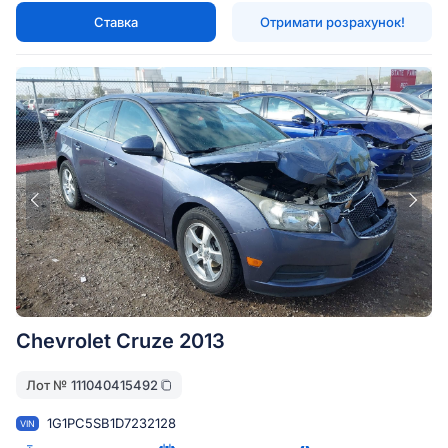
Ставка
Отримати розрахунок!
Chevrolet Cruze 2013
Лот №
111040415492
1G1PC5SB1D7232128
VIN