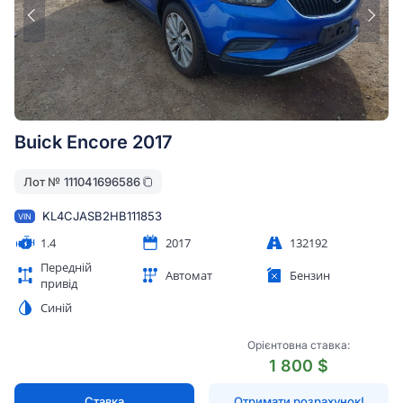
Buick Encore 2017
Лот №
111041696586
KL4CJASB2HB111853
VIN
1.4
2017
132192
Передній
Автомат
Бензин
привід
Синій
Орієнтовна ставка:
1 800 $
Ставка
Отримати розрахунок!