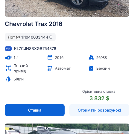
Chevrolet Trax 2016
Лот №
111040033444
KL7CJNSBXGB754878
VIN
1.4
2016
56938
Повний
Автомат
Бензин
привід
Білий
Орієнтовна ставка:
3 832 $
Ставка
Отримати розрахунок!