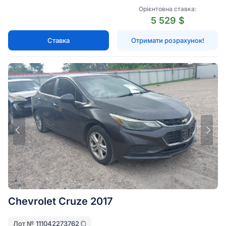
Орієнтовна ставка:
5 529 $
Ставка
Отримати розрахунок!
Chevrolet Cruze 2017
Лот №
111042273762