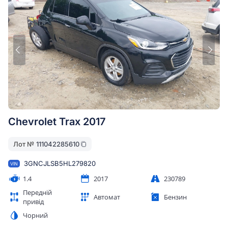
Chevrolet Trax 2017
Лот №
111042285610
3GNCJLSB5HL279820
VIN
1.4
2017
230789
Передній
Автомат
Бензин
привід
Чорний