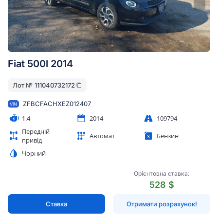
Fiat 500l 2014
Лот №
111040732172
ZFBCFACHXEZ012407
VIN
1.4
2014
109794
Передній
Автомат
Бензин
привід
Чорний
Орієнтовна ставка:
528 $
Ставка
Отримати розрахунок!