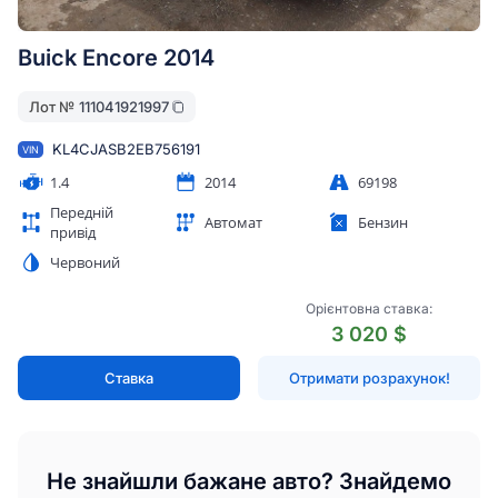
Buick Encore 2014
Лот №
111041921997
KL4CJASB2EB756191
VIN
1.4
2014
69198
Передній
Автомат
Бензин
привід
Червоний
Орієнтовна ставка:
3 020 $
Ставка
Отримати розрахунок!
Не знайшли бажане авто? Знайдемо