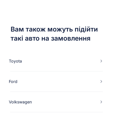
Вам також можуть підійти
такі авто на замовлення
Toyota
Ford
Volkswagen