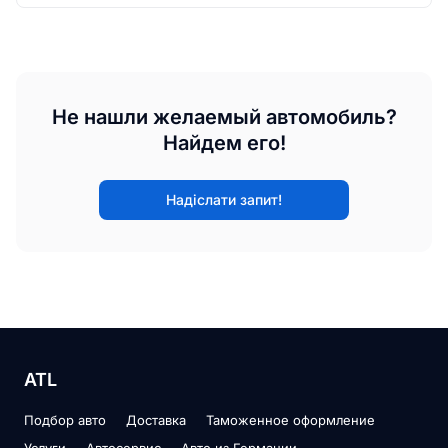
Не нашли желаемый автомобиль?
Найдем его!
Надіслати запит!
ATL
Подбор авто
Доставка
Таможенное оформление