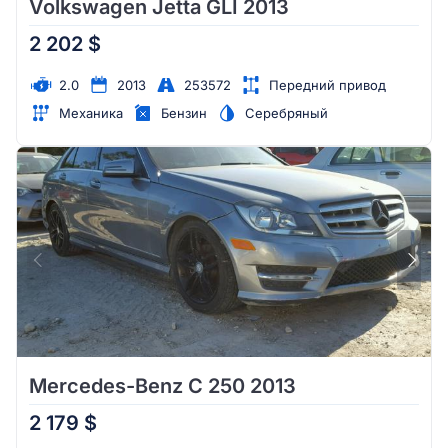
Volkswagen Jetta GLI 2013
2 202 $
2.0
2013
253572
Передний привод
Механика
Бензин
Серебряный
Mercedes-Benz C 250 2013
2 179 $