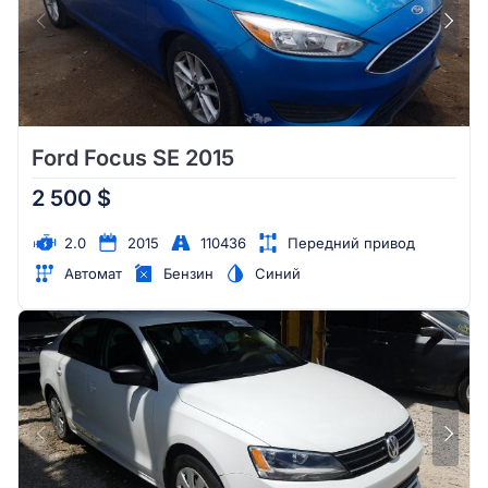
Ford Focus SE 2015
2 500 $
2.0
2015
110436
Передний привод
Автомат
Бензин
Синий