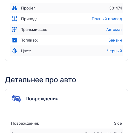
Пробег:
301474
Привод:
Полный привод
Трансмиссия:
Автомат
Топливо:
Бензин
Цвет:
Черный
Детальнее про авто
Повреждения
Повреждения:
Side