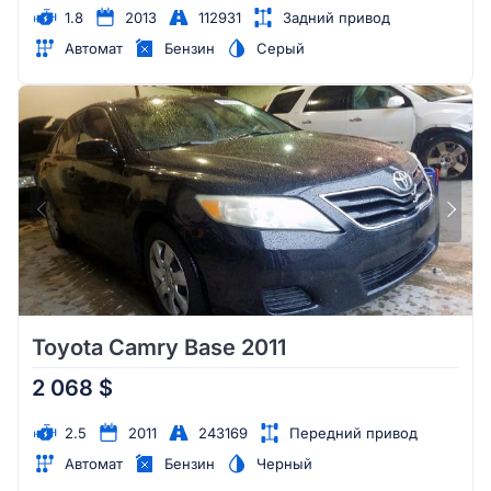
1.8
2013
112931
Задний привод
Автомат
Бензин
Серый
Toyota Camry Base 2011
2 068 $
2.5
2011
243169
Передний привод
Автомат
Бензин
Черный