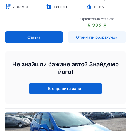
Автомат
Бензин
BURN
Орієнтовна ставка:
5 222 $
Ставка
Отримати розрахунок!
Не знайшли бажане авто? Знайдемо
його!
Відправити запит