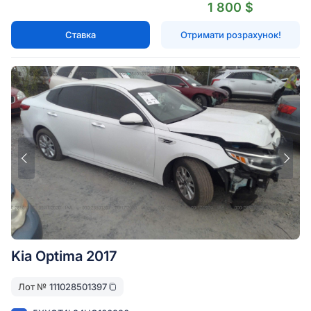
1 800 $
Ставка
Отримати розрахунок!
Kia Optima 2017
Лот №
111028501397