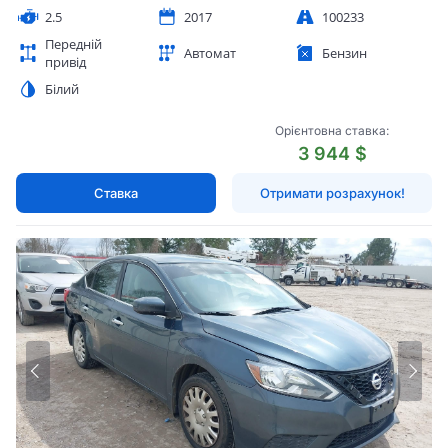
2.5
2017
100233
Передній
Автомат
Бензин
привід
Білий
Орієнтовна ставка:
3 944 $
Ставка
Отримати розрахунок!