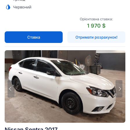
Червоний
Орієнтовна ставка:
1 970 $
Ставка
Отримати розрахунок!
Nissan Sentra 2017