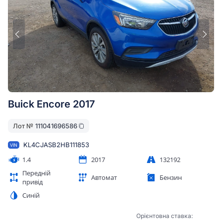
Buick Encore 2017
Лот №
111041696586
KL4CJASB2HB111853
VIN
1.4
2017
132192
Передній
Автомат
Бензин
привід
Синій
Орієнтовна ставка: