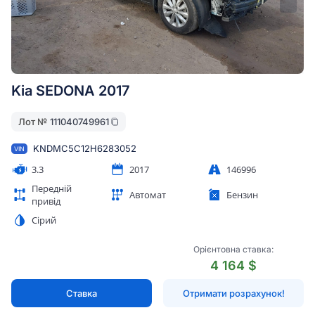
Kia SEDONA 2017
Лот №
111040749961
KNDMC5C12H6283052
VIN
3.3
2017
146996
Передній
Автомат
Бензин
привід
Сірий
Орієнтовна ставка:
4 164 $
Ставка
Отримати розрахунок!