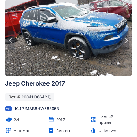
Jeep Cherokee 2017
Лот №
111041106642
1C4PJMAB8HW588953
VIN
Повний
2.4
2017
привід
Автомат
Бензин
Unknown