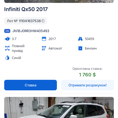
Infiniti Qx50 2017
Лот №
111041637538
JN1BJ0RR3HM405493
VIN
3.7
2017
50459
Повний
Автомат
Бензин
привід
Синій
Орієнтовна ставка:
1 760 $
Ставка
Отримати розрахунок!