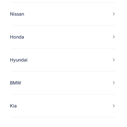
Nissan
Honda
Hyundai
BMW
Kia