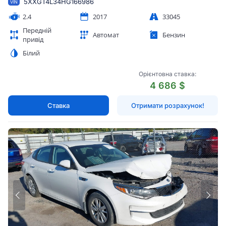
5XXGT4L34HG166986
VIN
2.4
2017
33045
Передній
Автомат
Бензин
привід
Білий
Орієнтовна ставка:
4 686 $
Ставка
Отримати розрахунок!