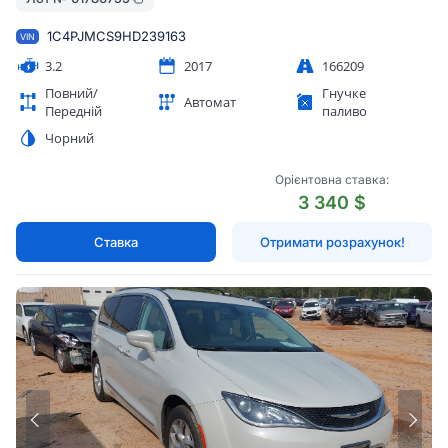
1C4PJMCS9HD239163
VIN
3.2
2017
166209
Повний/
Гнучке
Автомат
Передній
паливо
Чорний
Орієнтовна ставка:
3 340 $
Ставка
Отримати розрахунок!