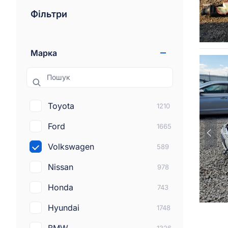
Фільтри
Марка
Пошук
Toyota
1210
Ford
1665
Volkswagen
589
Nissan
978
Honda
743
Hyundai
1748