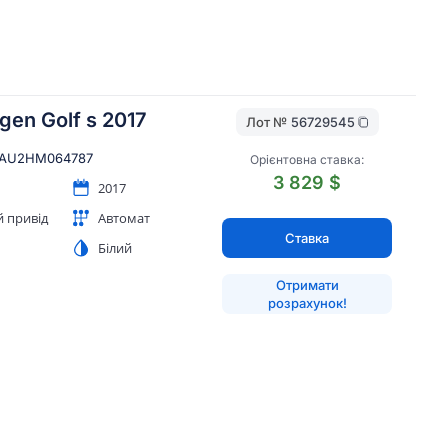
gen Golf s 2017
Лот №
56729545
AU2HM064787
Орієнтовна ставка:
3 829 $
2017
й привід
Автомат
Ставка
Білий
Отримати
розрахунок!