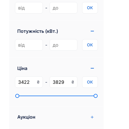
Genesis
1
-
ОК
Gmc
77
Ram
97
Потужність (кВт.)
Rivian
3
-
ОК
Ціна
-
₴
₴
ОК
Аукціон