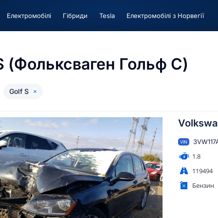
Електромобілі
Гiбриди
Tesla
Електромобілі з Норвегії
S (Фольксваген Гольф С)
Golf S
Volkswa
3VW117
VIN
1.8
119494
Бензин