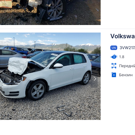
Volkswa
3VW217
VIN
1.8
Передні
Бензин