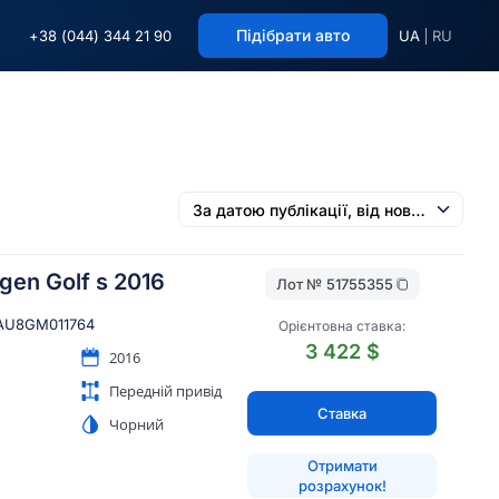
Підібрати авто
+38 (044) 344 21 90
UA
RU
gen Golf s 2016
Лот №
51755355
AU8GM011764
Орієнтовна ставка:
3 422 $
2016
Передній привід
Ставка
Чорний
Отримати
розрахунок!