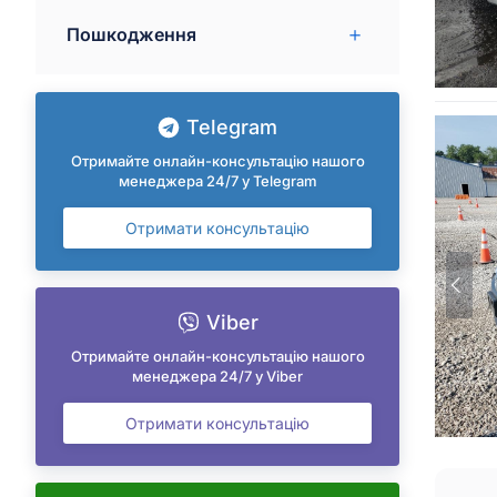
Пошкодження
Telegram
Отримайте онлайн-консультацію нашого
менеджера 24/7 у Telegram
Отримати консультацію
Viber
Отримайте онлайн-консультацію нашого
менеджера 24/7 у Viber
Отримати консультацію