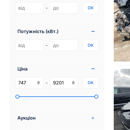
Genesis
1
-
ОК
Gmc
77
Ram
97
Потужність (кВт.)
Rivian
3
-
ОК
Ціна
-
₴
₴
ОК
Аукціон