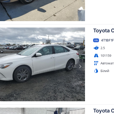
Toyota 
4T1BF1
VIN
2.5
101159
Автомат
Білий
Toyota 