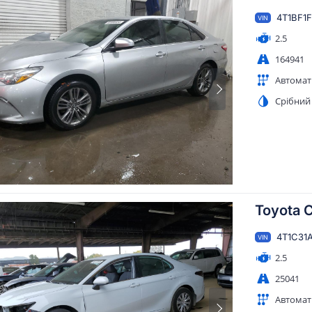
4T1BF1
VIN
2.5
164941
Автомат
Срібний
Toyota 
4T1C31
VIN
2.5
25041
Автомат