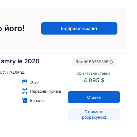
 його!
Відправити запит
Camry le 2020
Лот №
53352305
AK7LU345504
Орієнтовна ставка:
4 895 $
2020
Передній привід
Ставка
Бензин
Отримати
розрахунок!