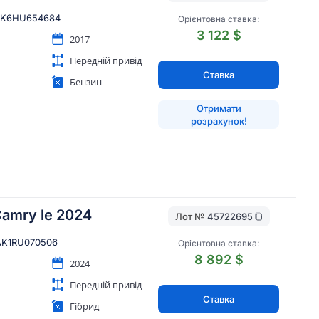
FK6HU654684
Орієнтовна ставка:
3 122 $
2017
Передній привід
Ставка
Бензин
Отримати
розрахунок!
Camry le 2024
Лот №
45722695
AK1RU070506
Орієнтовна ставка:
8 892 $
2024
Передній привід
Ставка
Гібрид