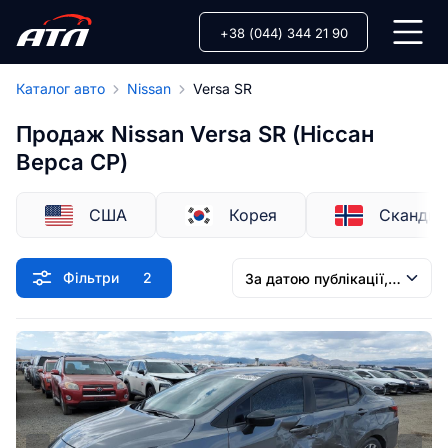
+38 (044) 344 21 90
Каталог авто
Nissan
Versa SR
Продаж Nissan Versa SR (Ніссан
Верса СР)
США
Корея
Скандин
Фільтри
2