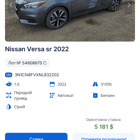
Nissan Versa sr 2022
Лот №
54608675
3N1CN8FVXNL832202
VIN
1.6
2022
31056
Передній
Автомат
Бензин
привід
Сірий
Орієнтовна ставка:
5 181 $
Ставка
Отримати розрахунок!