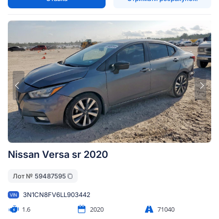
Nissan Versa sr 2020
Лот №
59487595
3N1CN8FV6LL903442
VIN
1.6
2020
71040