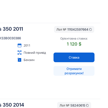
s 350 2011
Лот №
111042597664
KS3B0030386
Орієнтовна ставка:
1 120 $
2011
Повний привід
Ставка
Бензин
Отримати
розрахунок!
s 350 2014
Лот №
58240615