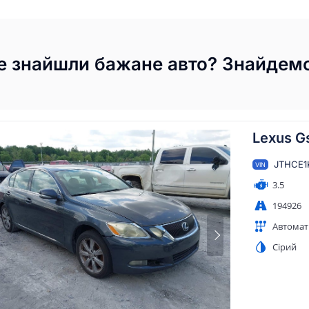
е знайшли бажане авто? Знайдемо
Lexus G
JTHCE1
VIN
3.5
194926
Автомат
Сірий