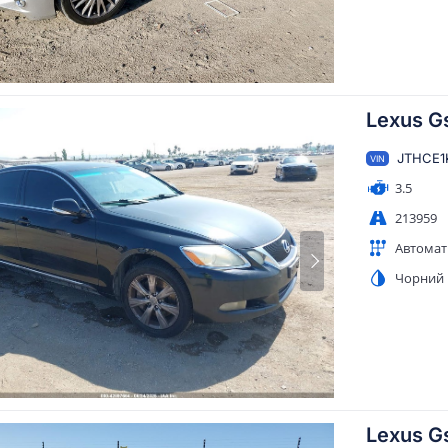
Lexus G
JTHCE1
VIN
3.5
213959
Автомат
Чорний
Lexus G