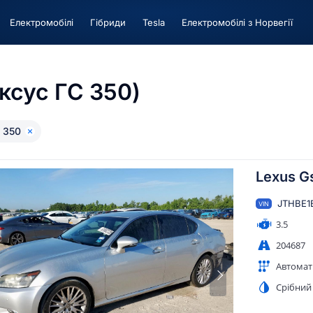
Електромобілі
Гiбриди
Tesla
Електромобілі з Норвегії
ксус ГС 350)
 350
Lexus G
JTHBE1
VIN
3.5
204687
Автомат
Срібний