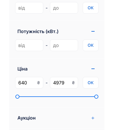
Genesis
1
-
ОК
Gmc
77
Ram
97
Потужність (кВт.)
Rivian
3
-
ОК
Ціна
-
₴
₴
ОК
Аукціон