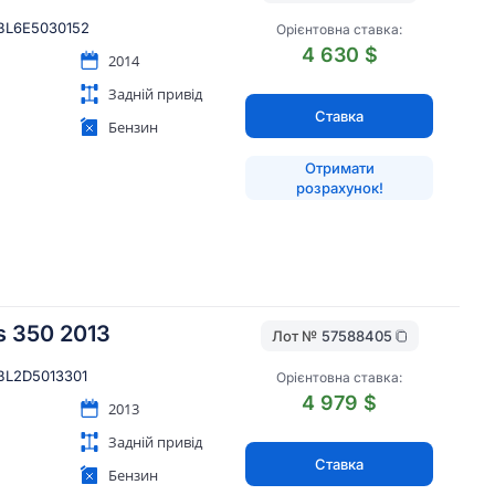
BL6E5030152
Орієнтовна ставка:
4 630 $
2014
Задній привід
Ставка
Бензин
Отримати
розрахунок!
s 350 2013
Лот №
57588405
BL2D5013301
Орієнтовна ставка:
4 979 $
2013
Задній привід
Ставка
Бензин