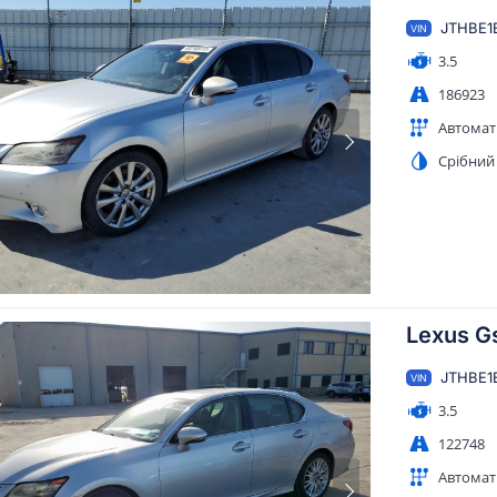
JTHBE1
VIN
3.5
186923
Автомат
Срібний
Lexus G
JTHBE1
VIN
3.5
122748
Автомат