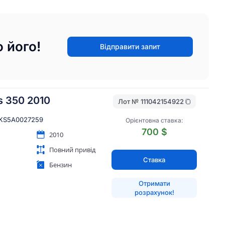
 його!
Відправити запит
s 350 2010
Лот №
111042154922
KS5A0027259
Орієнтовна ставка:
700 $
2010
Повний привід
Ставка
Бензин
Отримати
розрахунок!