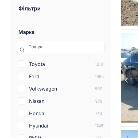
Фільтри
Марка
Пошук
Toyota
1210
Ford
1665
Volkswagen
589
Nissan
978
Honda
743
Hyundai
1748