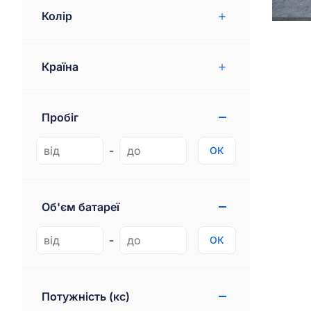
Rolls-royce
2
Колір
Renault
59
Країна
MG
2
Citroen
264
Пробіг
Skoda
15
Opel
-
ОК
16
Peugeot
13
BYD
Об'єм батареї
329
Polestar
21
-
ОК
XPeng
15
Freightliner
6
Потужність (кс)