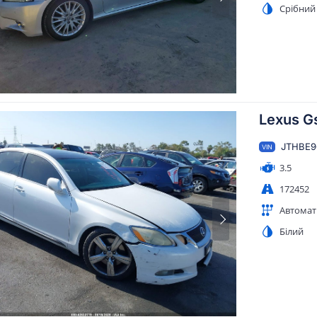
Срібний
Lexus G
JTHBE9
VIN
3.5
172452
Автомат
Білий