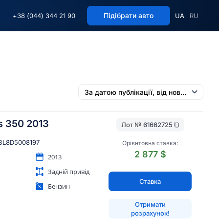
Підібрати авто
+38 (044) 344 21 90
UA
RU
s 350 2013
Лот №
61662725
BL8D5008197
Орієнтовна ставка:
2 877 $
2013
Задній привід
Ставка
Бензин
Отримати
розрахунок!