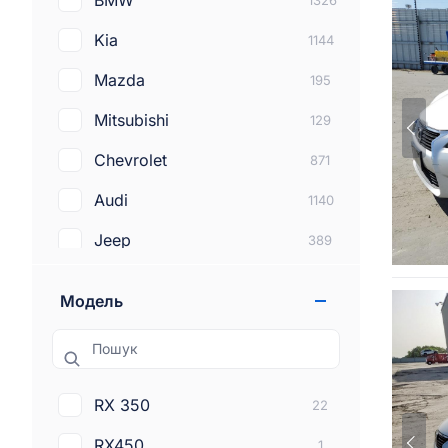
BMW
1326
Kia
1144
Mazda
195
Mitsubishi
129
Chevrolet
871
Audi
1140
Jeep
389
Subaru
272
Модель
Lexus
212
Пошук
Dodge
381
Tesla
288
RX 350
22
Land rover
100
RX450
1