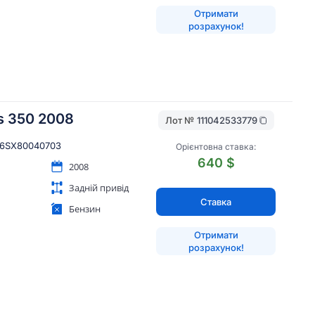
Отримати
розрахунок!
s 350 2008
Лот №
111042533779
6SX80040703
Орієнтовна ставка:
640 $
2008
Задній привід
Ставка
Бензин
Отримати
розрахунок!