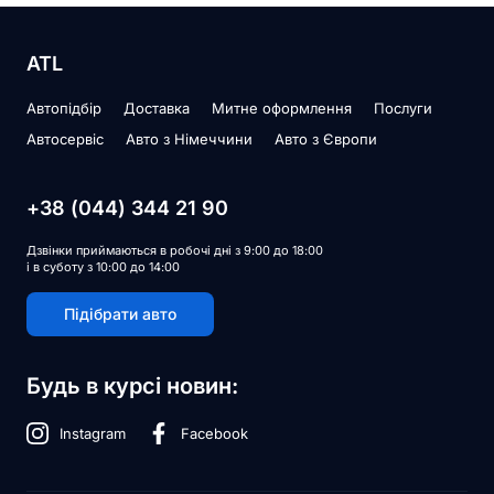
ATL
Автопідбір
Доставка
Митне оформлення
Послуги
Автосервіс
Авто з Німеччини
Авто з Європи
+38 (044) 344 21 90
Дзвінки приймаються в робочі дні з 9:00 до 18:00
і в суботу з 10:00 до 14:00
Підібрати авто
Будь в курсі новин:
Instagram
Facebook