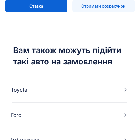
Ставка
Отримати розрахунок!
Вам також можуть підійти
такі авто на замовлення
Toyota
Ford