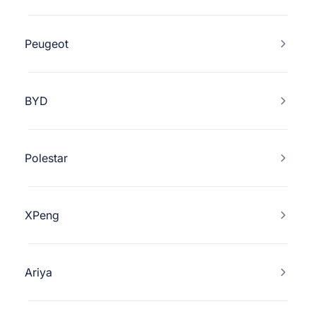
Peugeot
BYD
Polestar
XPeng
Ariya