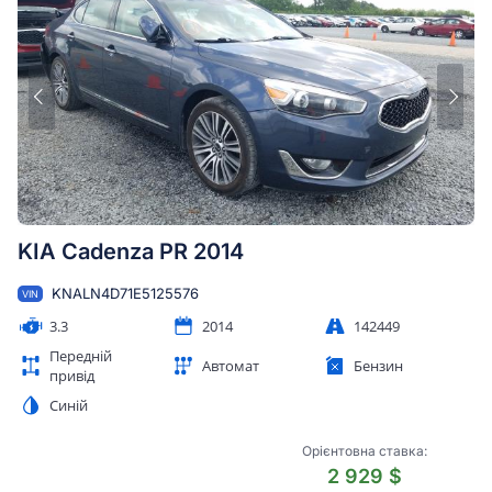
KIA Cadenza PR 2014
KNALN4D71E5125576
VIN
3.3
2014
142449
Передній
Автомат
Бензин
привід
Синій
Орієнтовна ставка:
2 929 $