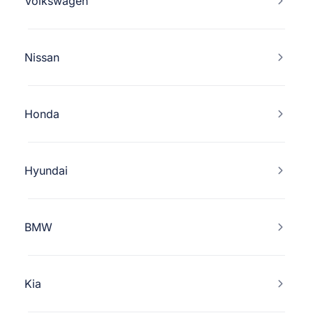
Volkswagen
Nissan
Honda
Hyundai
BMW
Kia