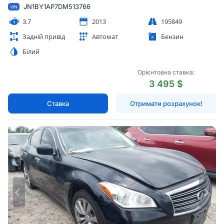
JN1BY1AP7DM513766
VIN
3.7
2013
195849
Задній привід
Автомат
Бензин
Білий
Орієнтовна ставка:
3 495 $
Ставка
Отримати розрахунок!