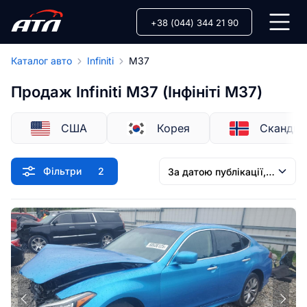
+38 (044) 344 21 90
Каталог авто
Infiniti
M37
Продаж Infiniti M37 (Інфініті М37)
США
Корея
Скандин
Фільтри
2