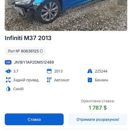
Infiniti M37 2013
Лот №
60636125
JN1BY1AP2DM512489
VIN
3.7
2013
225244
Задній привід
Автомат
Бензин
Синій
Орієнтовна ставка:
1 787 $
Ставка
Отримати розрахунок!