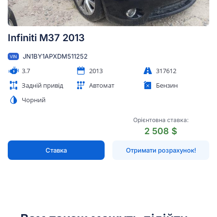
Infiniti M37 2013
JN1BY1APXDM511252
VIN
3.7
2013
317612
Задній привід
Автомат
Бензин
Чорний
Орієнтовна ставка:
2 508 $
Ставка
Отримати розрахунок!