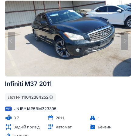
Infiniti M37 2011
Лот №
111042384252
JN1BY1AP5BM323395
VIN
3.7
2011
1
Задній привід
Автомат
Бензин