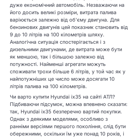
дуже економічний автомобіль. Незважаючи на
його досить великі розміри, витрата палива
варіюється залежно від об'єму двигуна. Для
бензинових двигунів цей показник становить від
9 до 10 літрів на 100 кілометрів шляху.
Аналогічна ситуація спостерігається і з
дизельними двигунами, де витрата може бути
як меншою, так і більшою залежно від
потужності. Найменші агрегати можуть
споживати трохи більше 6 літрів, у той час як у
найпотужніших це число може досягати 10
літрів палива на 100 кілометрів.
Чи варто купити Hyundai ix35 на сайті АТЛ?
Підбиваючи підсумок, можна впевнено сказати:
так, Hyundai ix35 безперечно вартий покупки.
Однак з деякими моделями, особливо з
ранніми версіями першого покоління, слід бути
обережними, оскільки їм уже понад 10 років, і