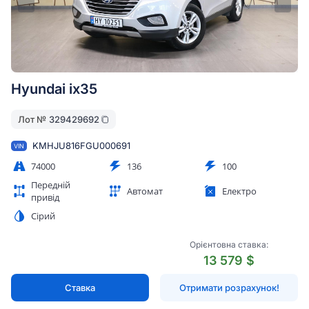
Hyundai ix35
Лот №
329429692
KMHJU816FGU000691
VIN
74000
136
100
Передній
Автомат
Електро
привід
Сірий
Орієнтовна ставка:
13 579 $
Ставка
Отримати розрахунок!