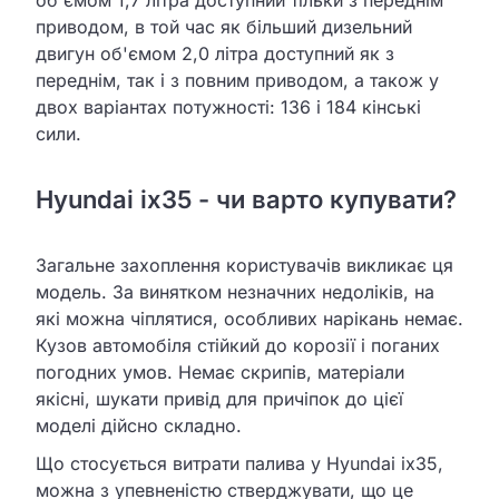
об'ємом 1,7 літра доступний тільки з переднім
приводом, в той час як більший дизельний
двигун об'ємом 2,0 літра доступний як з
переднім, так і з повним приводом, а також у
двох варіантах потужності: 136 і 184 кінські
сили.
Hyundai ix35 - чи варто купувати?
Загальне захоплення користувачів викликає ця
модель. За винятком незначних недоліків, на
які можна чіплятися, особливих нарікань немає.
Кузов автомобіля стійкий до корозії і поганих
погодних умов. Немає скрипів, матеріали
якісні, шукати привід для причіпок до цієї
моделі дійсно складно.
Що стосується витрати палива у Hyundai ix35,
можна з упевненістю стверджувати, що це