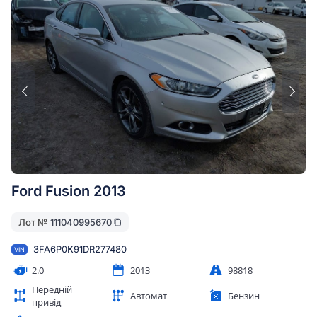
Ford Fusion 2013
Лот №
111040995670
3FA6P0K91DR277480
VIN
2.0
2013
98818
Передній
Автомат
Бензин
привід