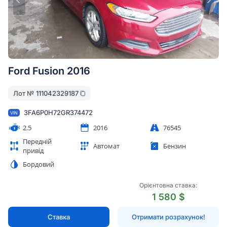
Ford Fusion 2016
Лот №
111042329187
3FA6P0H72GR374472
VIN
2.5
2016
76545
Передній
Автомат
Бензин
привід
Бордовий
Орієнтовна ставка:
1 580 $
Ставка
Отримати розрахунок!