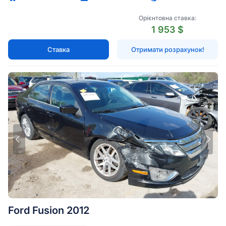
Орієнтовна ставка:
1 953 $
Ставка
Отримати розрахунок!
Ford Fusion 2012