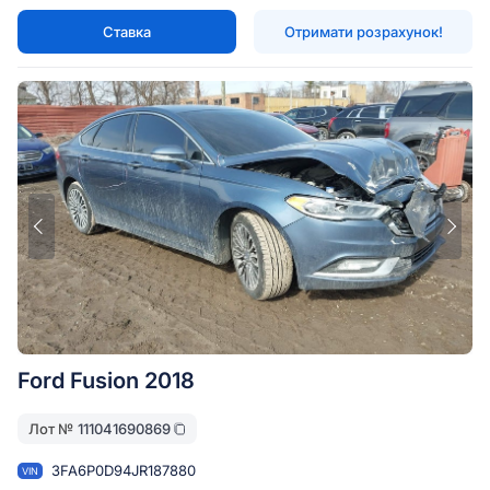
Ставка
Отримати розрахунок!
Ford Fusion 2018
Лот №
111041690869
3FA6P0D94JR187880
VIN