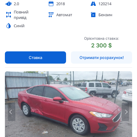
2.0
2018
120214
Повний
Автомат
Бензин
привід
Синій
Орієнтовна ставка:
2 300 $
Ставка
Отримати розрахунок!