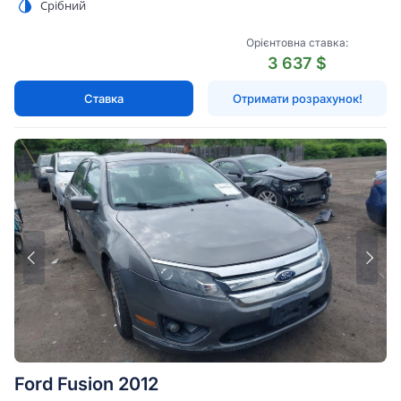
Срібний
Орієнтовна ставка:
3 637 $
Ставка
Отримати розрахунок!
Ford Fusion 2012