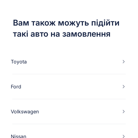
Вам також можуть підійти
такі авто на замовлення
Toyota
Ford
Volkswagen
Nissan