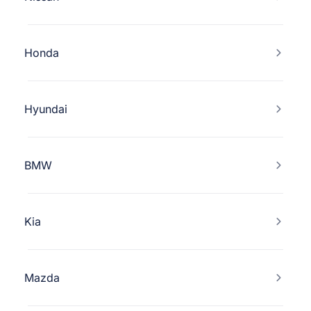
Honda
Hyundai
BMW
Kia
Mazda