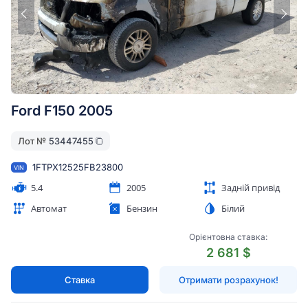
Ford F150 2005
Лот №
53447455
1FTPX12525FB23800
VIN
5.4
2005
Задній привід
Автомат
Бензин
Білий
Орієнтовна ставка:
2 681 $
Ставка
Отримати розрахунок!