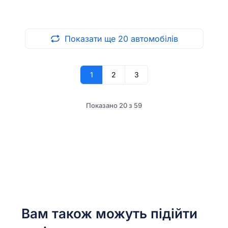
Показати ще 20 автомобілів
1
2
3
Показано 20 з 59
Вам також можуть підійти