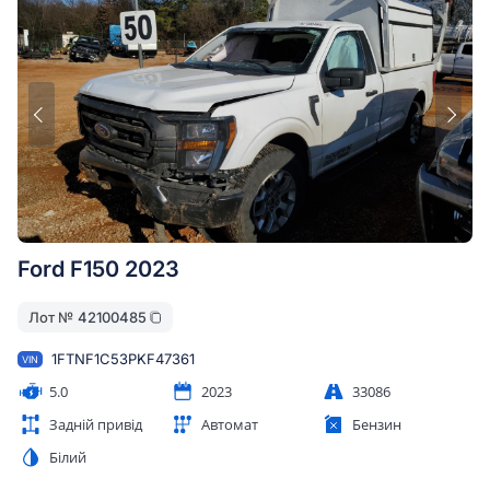
Ford F150 2023
Лот №
42100485
1FTNF1C53PKF47361
VIN
5.0
2023
33086
Задній привід
Автомат
Бензин
Білий