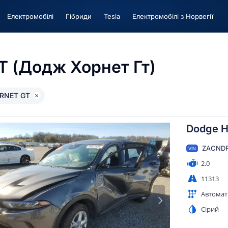
Електромобілі
Гiбриди
Tesla
Електромобілі з Норвегії
 (Додж Хорнет Гт)
RNET GT
Dodge H
ZACNDF
VIN
2.0
11313
Автомат
Сірий