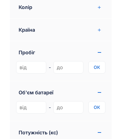
Rolls-royce
2
Колір
Renault
59
Країна
MG
2
Citroen
264
Пробіг
Skoda
15
Opel
-
ОК
16
Peugeot
13
BYD
Об'єм батареї
329
Polestar
21
-
ОК
XPeng
15
Freightliner
6
Потужність (кс)