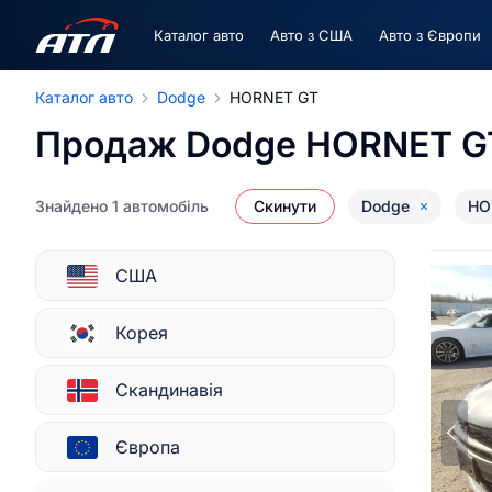
Каталог авто
Авто з США
Авто з Європи
Каталог авто
Dodge
HORNET GT
Продаж Dodge HORNET GT
Знайдено 1 автомобіль
Скинути
Dodge
HO
США
Корея
Скандинавія
Європа