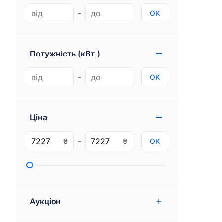
Genesis
1
-
ОК
Gmc
77
Ram
97
Потужність (кВт.)
Rivian
3
-
ОК
Ціна
-
₴
₴
ОК
Аукціон