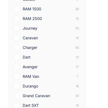
Acura
144
RAM 1500
36
Porsche
44
RAM 2500
15
Fiat
66
Journey
55
Volvo
56
Caravan
16
Suzuki
6
Charger
58
Mercedes-benz
211
Dart
31
Infiniti
195
Avenger
17
Chrysler
90
RAM Van
1
Alfa romeo
13
Durango
18
Aston martin
4
Grand Caravan
30
Bentley
4
Dart SXT
10