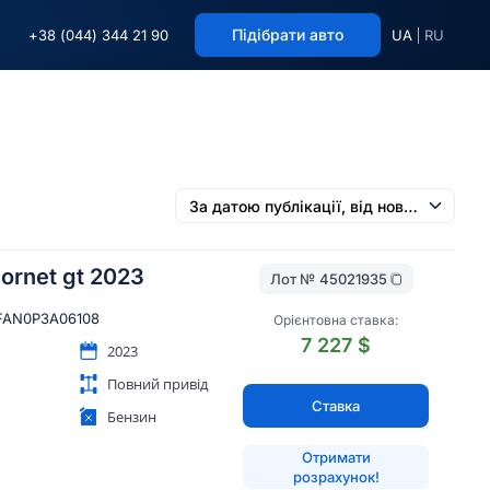
Підібрати авто
+38 (044) 344 21 90
UA
RU
ornet gt 2023
Лот №
45021935
AN0P3A06108
Орієнтовна ставка:
7 227 $
2023
Повний привід
Ставка
Бензин
Отримати
розрахунок!