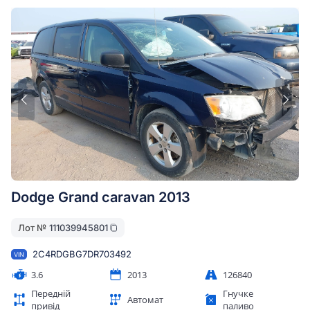
Dodge Grand caravan 2013
Лот №
111039945801
2C4RDGBG7DR703492
VIN
3.6
2013
126840
Передній
Гнучке
Автомат
привід
паливо