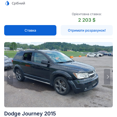
Срібний
Орієнтовна ставка:
2 203 $
Ставка
Отримати розрахунок!
Dodge Journey 2015