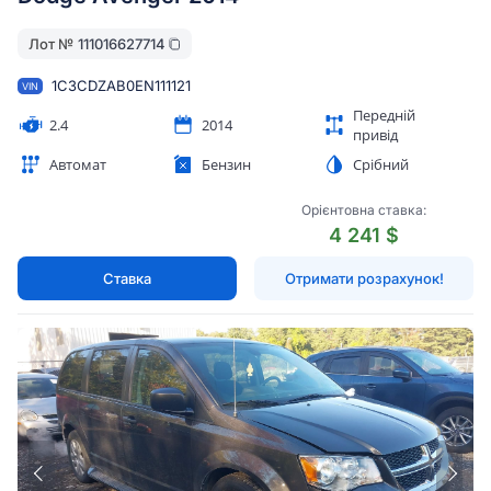
Лот №
111016627714
1C3CDZAB0EN111121
VIN
Передній
2.4
2014
привід
Автомат
Бензин
Срібний
Орієнтовна ставка:
4 241 $
Ставка
Отримати розрахунок!