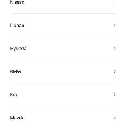
Nissan
Honda
Hyundai
BMW
Kia
Mazda