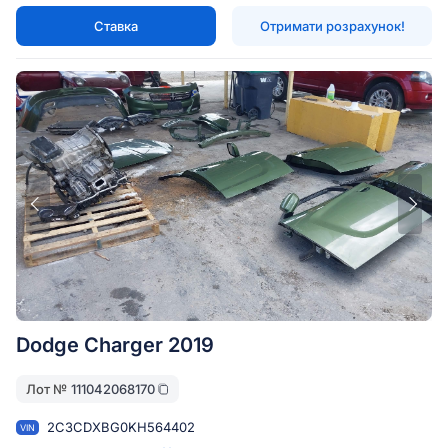
Ставка
Отримати розрахунок!
Dodge Charger 2019
Лот №
111042068170
2C3CDXBG0KH564402
VIN