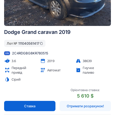
Dodge Grand caravan 2019
Лот №
111040561417
2C4RDGBG8KR780515
VIN
3.6
2019
38639
Передній
Гнучке
Автомат
привід
паливо
Сірий
Орієнтовна ставка:
5 610 $
Ставка
Отримати розрахунок!