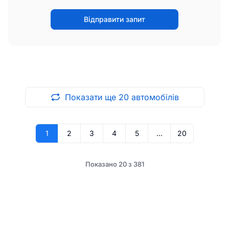
Відправити запит
Показати ще 20 автомобілів
1
2
3
4
5
...
20
Показано 20 з 381