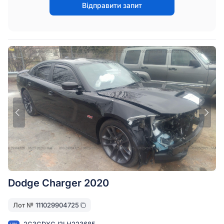
Відправити запит
Dodge Charger 2020
Лот №
111029904725