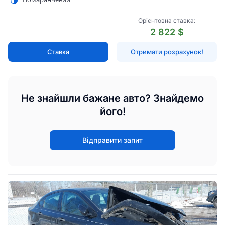
Орієнтовна ставка:
2 822 $
Ставка
Отримати розрахунок!
Не знайшли бажане авто? Знайдемо
його!
Відправити запит