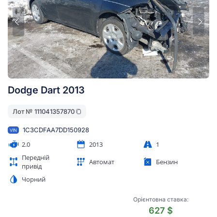
Dodge Dart 2013
Лот №
111041357870
1C3CDFAA7DD150928
VIN
2.0
2013
1
Передній
Автомат
Бензин
привід
Чорний
Орієнтовна ставка:
627 $