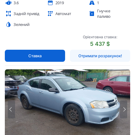
3.6
2019
1
Гнучке
Задній привід
Автомат
паливо
Зелений
Орієнтовна ставка:
5 437 $
Ставка
Отримати розрахунок!