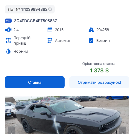
Лот №
111039994382
3C4PDCGB4FT505837
VIN
2.4
2015
204258
Передній
Автомат
Бензин
привід
Чорний
Орієнтовна ставка:
1 378 $
Ставка
Отримати розрахунок!