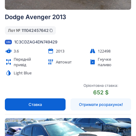
Dodge Avenger 2013
Лот №
111042457642
1C3CDZAG4DN749429
VIN
3.6
2013
122498
Передній
Гнучке
Автомат
привід
паливо
Light Blue
Орієнтовна ставка:
652 $
Ставка
Отримати розрахунок!