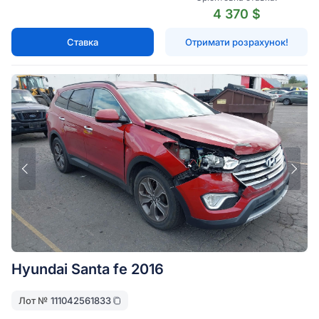
4 370 $
Ставка
Отримати розрахунок!
Hyundai Santa fe 2016
Лот №
111042561833