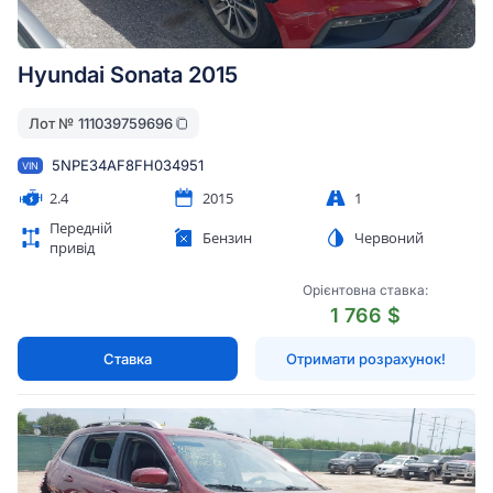
Hyundai Sonata 2015
Лот №
111039759696
5NPE34AF8FH034951
VIN
2.4
2015
1
Передній
Бензин
Червоний
привід
Орієнтовна ставка:
1 766 $
Ставка
Отримати розрахунок!