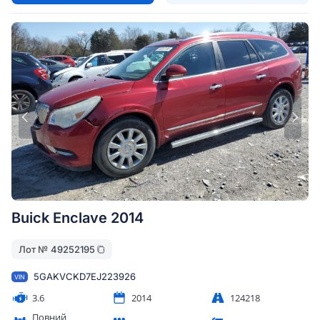
Buick Enclave 2014
Лот №
49252195
5GAKVCKD7EJ223926
VIN
3.6
2014
124218
Повний