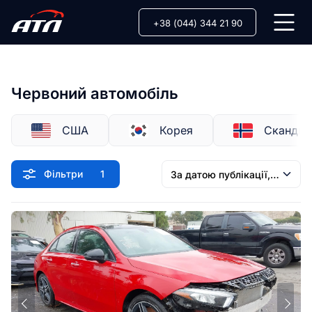
+38 (044) 344 21 90
Каталог авто
Червоний автомобіль
США
Корея
Скандин
Фільтри
1