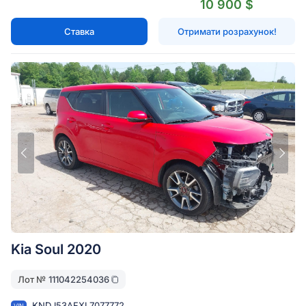
10 900 $
Ставка
Отримати розрахунок!
Kia Soul 2020
Лот №
111042254036
KNDJ53AFXL7077772
VIN