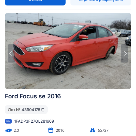
Ford Focus se 2016
Лот №
43904175
1FADP3F27GL281669
VIN
2.0
2016
65737