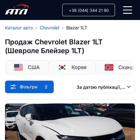
+38 (044) 344 21 90
Каталог авто
Chevrolet
Blazer 1LT
Продаж Chevrolet Blazer 1LT
(Шевроле Блейзер 1LT)
США
Корея
Скандин
Фільтри
2