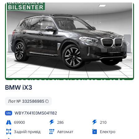
BMW iX3
Лот №
332586985
WBY7X4103MS041182
VIN
69900
286
210
Задній привід
Автомат
Електро