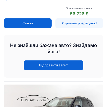
Орієнтовна ставка:
56 726 $
Ставка
Отримати розрахунок!
Не знайшли бажане авто? Знайдемо
його!
Відправити запит