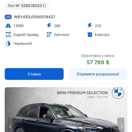
Лот №
328576033
WBY41DU05NS518437
VIN
13990
286
210
Задній привід
Автомат
Електро
Червоний
Орієнтовна ставка:
57 789 $
Ставка
Отримати розрахунок!