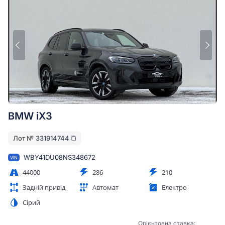
BMW iX3
Лот №
331914744
WBY41DU08NS348672
VIN
44000
286
210
Задній привід
Автомат
Електро
Сірий
Орієнтовна ставка: