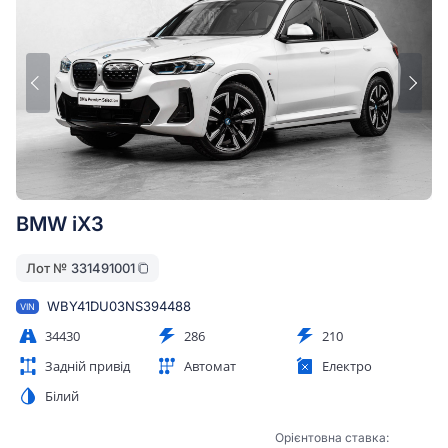
BMW iX3
Лот №
331491001
WBY41DU03NS394488
VIN
34430
286
210
Задній привід
Автомат
Електро
Білий
Орієнтовна ставка: