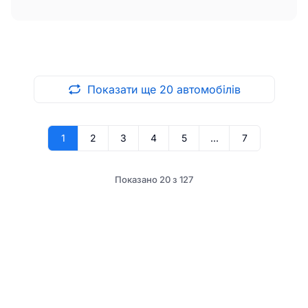
Показати ще 20 автомобілів
1
2
3
4
5
...
7
Показано 20 з 127