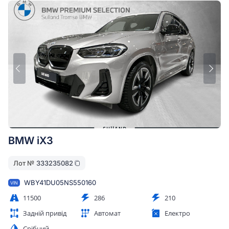
BMW iX3
Лот №
333235082
WBY41DU05NS550160
VIN
11500
286
210
Задній привід
Автомат
Електро
Срібний