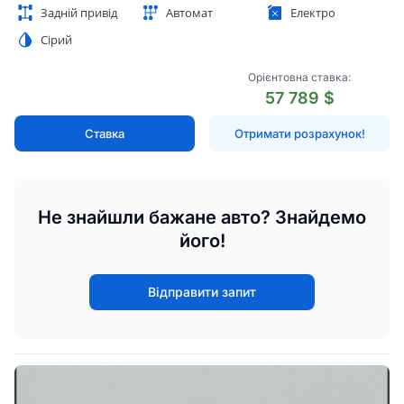
Задній привід
Автомат
Електро
Сірий
Орієнтовна ставка:
57 789 $
Ставка
Отримати розрахунок!
Не знайшли бажане авто? Знайдемо
його!
Відправити запит