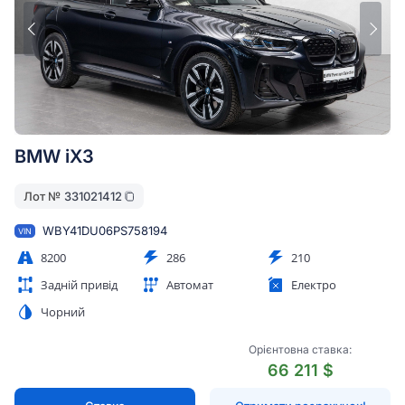
BMW iX3
Лот №
331021412
WBY41DU06PS758194
VIN
8200
286
210
Задній привід
Автомат
Електро
Чорний
Орієнтовна ставка:
66 211 $