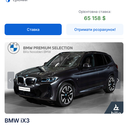
Орієнтовна ставка:
65 158 $
Ставка
Отримати розрахунок!
BMW iX3