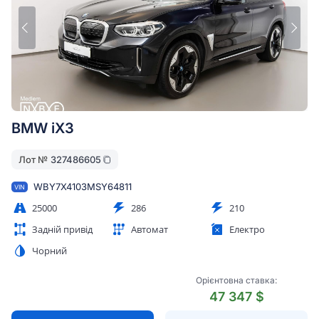
BMW iX3
Лот №
327486605
WBY7X4103MSY64811
VIN
25000
286
210
Задній привід
Автомат
Електро
Чорний
Орієнтовна ставка:
47 347 $