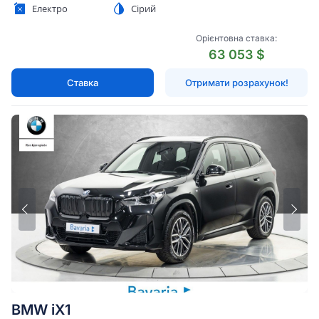
Електро
Сірий
Орієнтовна ставка:
63 053 $
Ставка
Отримати розрахунок!
BMW iX1