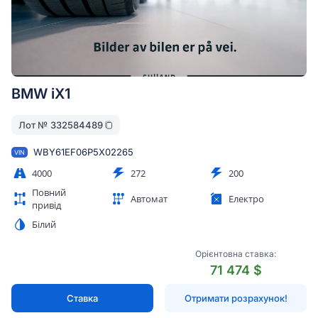
BMW iX1
Лот №
332584489
WBY61EF06P5X02265
VIN
4000
272
200
Повний
Автомат
Електро
привід
Білий
Орієнтовна ставка:
71 474 $
Ставка
Отримати розрахунок!