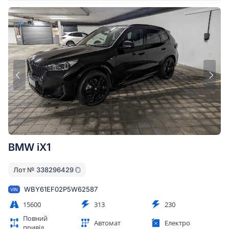
BMW iX1
Лот №
338296429
WBY61EF02P5W62587
VIN
15600
313
230
Повний
Автомат
Електро
привід