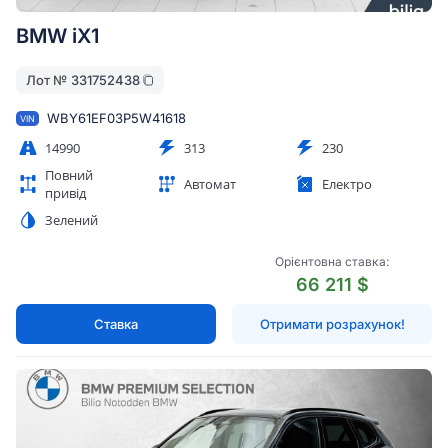
BMW iX1
Лот №
331752438
WBY61EF03P5W41618
VIN
14990
313
230
Повний
Автомат
Електро
привід
Зелений
Орієнтовна ставка:
66 211 $
Ставка
Отримати розрахунок!