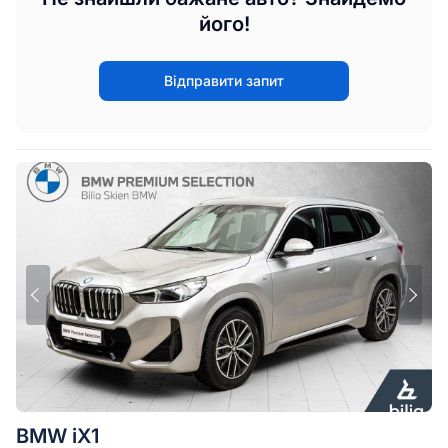
його!
Відправити запит
BMW iX1