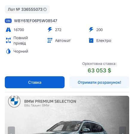
Лот №
336555073
WBY61EF06P5W08547
VIN
16700
272
200
Повний
Автомат
Електро
привід
Чорний
Орієнтовна ставка:
63 053 $
Ставка
Отримати розрахунок!