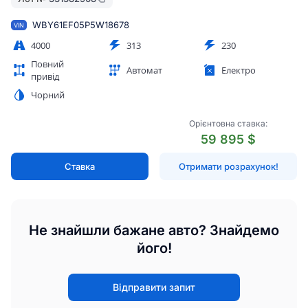
WBY61EF05P5W18678
VIN
4000
313
230
Повний
Автомат
Електро
привід
Чорний
Орієнтовна ставка:
59 895 $
Ставка
Отримати розрахунок!
Не знайшли бажане авто? Знайдемо
його!
Відправити запит