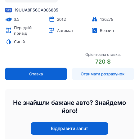
19UUA8F56CA006885
VIN
3.5
2012
136276
Передній
Автомат
Бензин
привід
Синій
Орієнтовна ставка:
720 $
Ставка
Отримати розрахунок!
Не знайшли бажане авто? Знайдемо
його!
Відправити запит