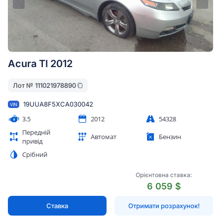
Acura Tl 2012
Лот №
111021978890
19UUA8F5XCA030042
VIN
3.5
2012
54328
Передній
Автомат
Бензин
привід
Срібний
Орієнтовна ставка:
6 059 $
Ставка
Отримати розрахунок!