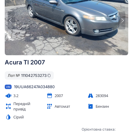
Acura Tl 2007
Лот №
111042753273
19UUA66247A034880
VIN
3.2
2007
283094
Передній
Автомат
Бензин
привід
Сірий
Орієнтовна ставка: