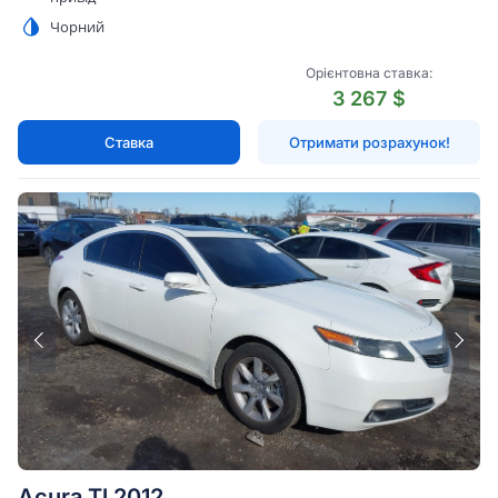
Чорний
Орієнтовна ставка:
3 267 $
Ставка
Отримати розрахунок!
Acura Tl 2012