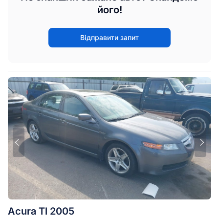
його!
Відправити запит
Acura Tl 2005