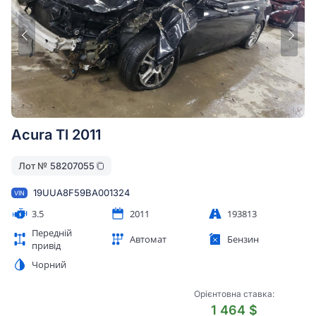
Acura Tl 2011
Лот №
58207055
19UUA8F59BA001324
VIN
3.5
2011
193813
Передній
Автомат
Бензин
привід
Чорний
Орієнтовна ставка:
1 464 $