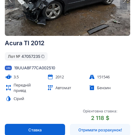
Acura Tl 2012
Лот №
47057235
19UUA8F77CA002510
VIN
3.5
2012
151546
Передній
Автомат
Бензин
привід
Сірий
Орієнтовна ставка:
2 118 $
Ставка
Отримати розрахунок!