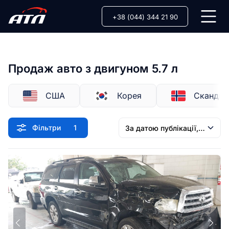
+38 (044) 344 21 90
Каталог авто
Продаж авто з двигуном 5.7 л
США
Корея
Скандин
Фільтри
1