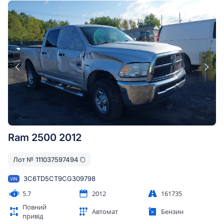
Ram 2500 2012
Лот №
111037597494
3C6TD5CT9CG309798
VIN
5.7
2012
161735
Повний
Автомат
Бензин
привід