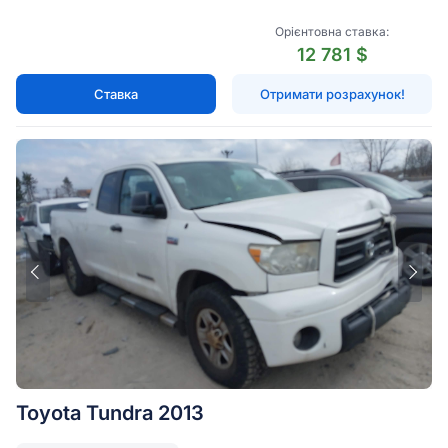
Орієнтовна ставка:
12 781 $
Ставка
Отримати розрахунок!
Toyota Tundra 2013